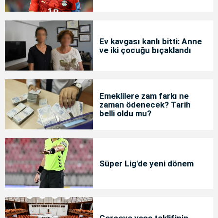
Ev kavgası kanlı bitti: Anne
ve iki çocuğu bıçaklandı
Emeklilere zam farkı ne
zaman ödenecek? Tarih
belli oldu mu?
Süper Lig'de yeni dönem
Çerçeve yasa teklifinin