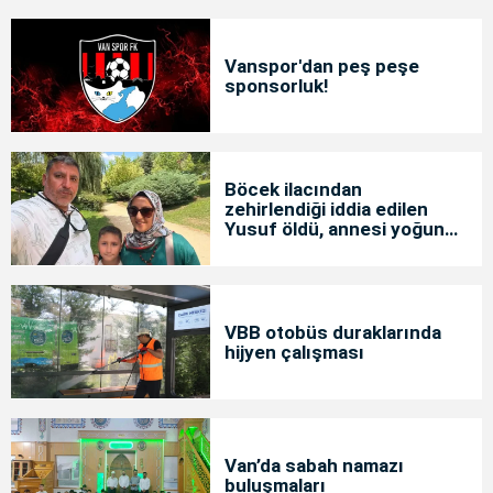
Vanspor'dan peş peşe
sponsorluk!
Böcek ilacından
zehirlendiği iddia edilen
Yusuf öldü, annesi yoğun
bakımda
VBB otobüs duraklarında
hijyen çalışması
Van’da sabah namazı
buluşmaları