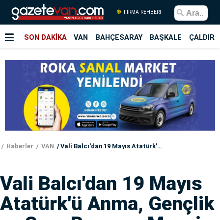
FİRMA REHBERİ
SON DAKİKA
VAN
BAHÇESARAY
BAŞKALE
ÇALDIRA
Haberler
VAN
Vali Balcı'dan 19 Mayıs Atatürk'ü Anma, Gençlik ve Spor Bayramı Mesajı
Vali Balcı'dan 19 Mayıs
Atatürk'ü Anma, Gençlik