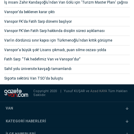
İş insanı Zahir Kandaşoğlu'ndan Van Gölü için 'Turizm Master Planı' çağrısı
Vanspor'da beklenen karar çıktı
Vanspor FK'da Fatih Sarp dönemi başlıyor
Vanspor FK'den Fatih Sarp hakkında disiplin süreci açıklaması
Van'ın dördüncü sınır kapısı için Türkmenoğlu'ndan kritik görüşme
Vanspor'a büyük şok! Lisans çıkmadı, puan silme cezası yolda
Fatih Sarp: "Tek hedefimiz Van ve Vanspor'dur"
Sahil yolu üniversite kavşağı tamamlandı
Sigorta sektörü Van TSO'da buluştu
Copyright 2020
|
Yusuf KUŞAR ve
Azad KAYA
Tüm Hakları
Saklıdır.
VAN
KATEGORİ HABERLERİ