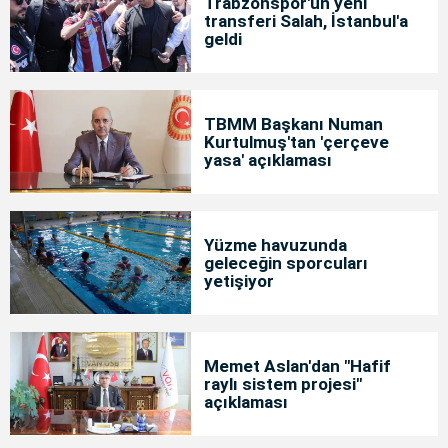
Trabzonspor'un yeni
transferi Salah, İstanbul'a
geldi
TBMM Başkanı Numan
Kurtulmuş'tan 'çerçeve
yasa' açıklaması
Yüzme havuzunda
geleceğin sporcuları
yetişiyor
Memet Aslan'dan "Hafif
raylı sistem projesi"
açıklaması