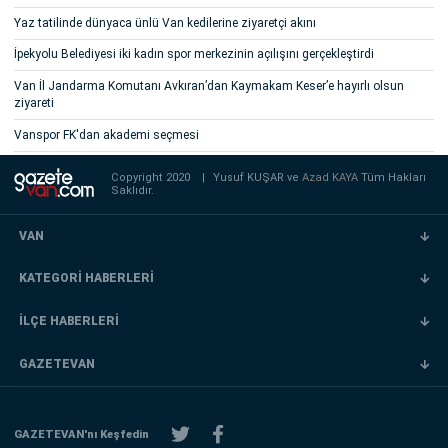
Yaz tatilinde dünyaca ünlü Van kedilerine ziyaretçi akını
İpekyolu Belediyesi iki kadın spor merkezinin açılışını gerçekleştirdi
Van İl Jandarma Komutanı Avkıran’dan Kaymakam Keser’e hayırlı olsun
ziyareti
Vanspor FK'dan akademi seçmesi
Copyright 2020
|
Yusuf KUŞAR ve
Azad KAYA
Tüm Hakları
Saklıdır.
VAN
KATEGORİ HABERLERİ
İLÇE HABERLERİ
GAZETEVAN
GAZETEVAN'nı Keşfedin