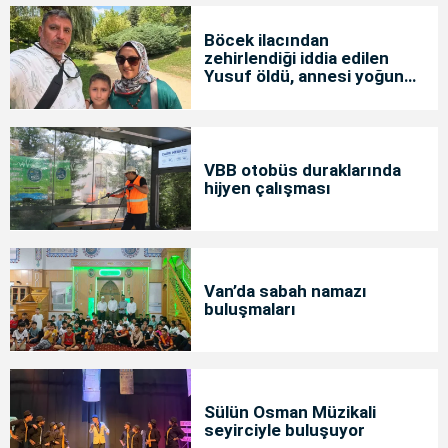
Böcek ilacından
zehirlendiği iddia edilen
Yusuf öldü, annesi yoğun
bakımda
VBB otobüs duraklarında
hijyen çalışması
Van’da sabah namazı
buluşmaları
Sülün Osman Müzikali
seyirciyle buluşuyor