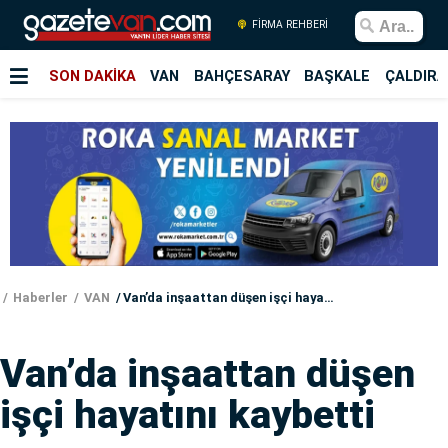
FİRMA REHBERİ
SON DAKİKA
VAN
BAHÇESARAY
BAŞKALE
ÇALDIRA
Haberler
VAN
Van’da inşaattan düşen işçi hayatını kaybetti
Van’da inşaattan düşen
işçi hayatını kaybetti