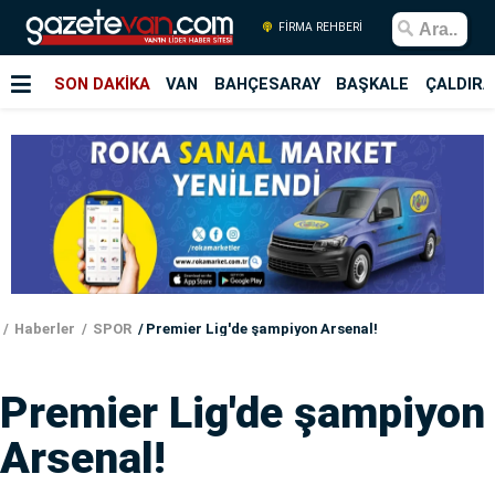
FİRMA REHBERİ
SON DAKİKA
VAN
BAHÇESARAY
BAŞKALE
ÇALDIRA
Haberler
SPOR
Premier Lig'de şampiyon Arsenal!
Premier Lig'de şampiyon
Arsenal!