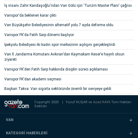
İş insanı Zahir Kandaşoğlu'ndan Van Gölü için 'Turizm Master Planı' çağrısı
Vanspor'da beklenen karar çıktı
Van Büyükşehir Belediyesinin alternatif yolu 7 ayda deforme oldu
Vanspor FK'da Fatih Sarp dönemi başlıyor
İpekyolu Belediyesi iki kadın spor merkezinin açılışını gerçekleştirdi
Van İl Jandarma Komutanı Avkıran’dan Kaymakam Keser’e hayırlı olsun
ziyareti
Vanspor FK'den Fatih Sarp hakkında disiplin süreci açıklaması
Vanspor FK'dan akademi seçmesi
Başkan Takva: Van sigorta sektöründe önemli bir seviyeye geldi
Copyright 2020
|
Yusuf KUŞAR ve
Azad KAYA
Tüm Hakları
Saklıdır.
VAN
KATEGORİ HABERLERİ