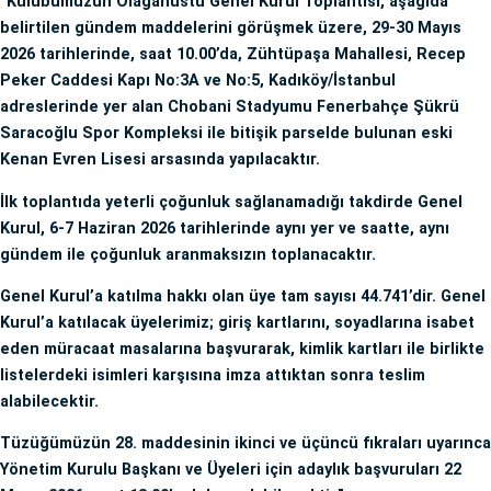
"Kulübümüzün Olağanüstü Genel Kurul Toplantısı, aşağıda
belirtilen gündem maddelerini görüşmek üzere, 29-30 Mayıs
2026 tarihlerinde, saat 10.00’da, Zühtüpaşa Mahallesi, Recep
Peker Caddesi Kapı No:3A ve No:5, Kadıköy/İstanbul
adreslerinde yer alan Chobani Stadyumu Fenerbahçe Şükrü
Saracoğlu Spor Kompleksi ile bitişik parselde bulunan eski
Kenan Evren Lisesi arsasında yapılacaktır.
İlk toplantıda yeterli çoğunluk sağlanamadığı takdirde Genel
Kurul, 6-7 Haziran 2026 tarihlerinde aynı yer ve saatte, aynı
gündem ile çoğunluk aranmaksızın toplanacaktır.
Genel Kurul’a katılma hakkı olan üye tam sayısı 44.741’dir. Genel
Kurul’a katılacak üyelerimiz; giriş kartlarını, soyadlarına isabet
eden müracaat masalarına başvurarak, kimlik kartları ile birlikte
listelerdeki isimleri karşısına imza attıktan sonra teslim
alabilecektir.
Tüzüğümüzün 28. maddesinin ikinci ve üçüncü fıkraları uyarınca
Yönetim Kurulu Başkanı ve Üyeleri için adaylık başvuruları 22