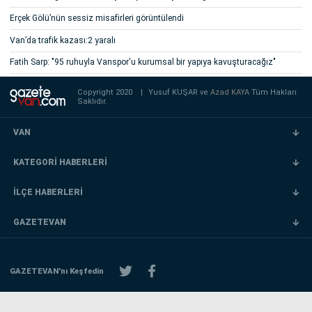
Erçek Gölü’nün sessiz misafirleri görüntülendi
Van’da trafik kazası:2 yaralı
Fatih Sarp: "95 ruhuyla Vanspor'u kurumsal bir yapıya kavuşturacağız"
Copyright 2020
|
Yusuf KUŞAR ve
Azad KAYA
Tüm Hakları
Saklıdır.
VAN
KATEGORİ HABERLERİ
İLÇE HABERLERİ
GAZETEVAN
GAZETEVAN'nı Keşfedin