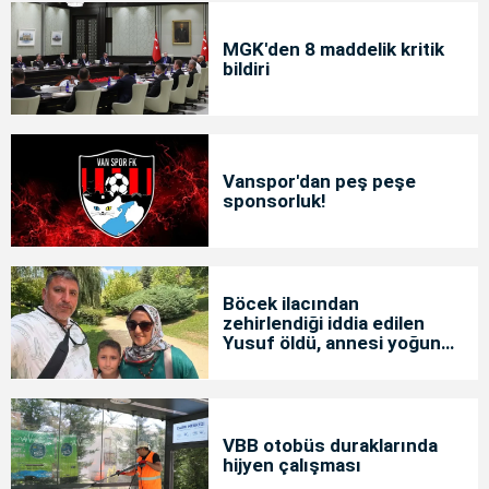
MGK'den 8 maddelik kritik
bildiri
Vanspor'dan peş peşe
sponsorluk!
Böcek ilacından
zehirlendiği iddia edilen
Yusuf öldü, annesi yoğun
bakımda
VBB otobüs duraklarında
hijyen çalışması