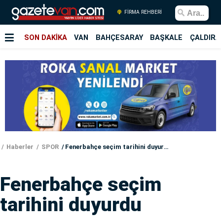
FİRMA REHBERİ
SON DAKİKA
VAN
BAHÇESARAY
BAŞKALE
ÇALDIRA
Haberler
SPOR
Fenerbahçe seçim tarihini duyurdu
Fenerbahçe seçim
tarihini duyurdu