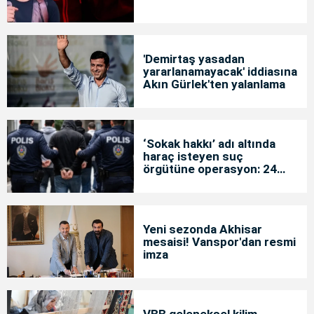
'Demirtaş yasadan
yararlanamayacak' iddiasına
Akın Gürlek'ten yalanlama
‘Sokak hakkı’ adı altında
haraç isteyen suç
örgütüne operasyon: 24
tutuklama
Yeni sezonda Akhisar
mesaisi! Vanspor'dan resmi
imza
VBB geleneksel kilim