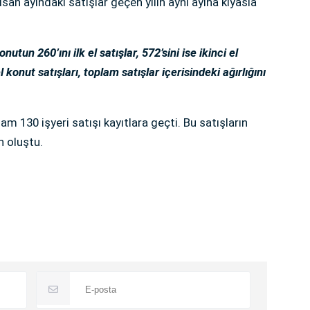
isan ayındaki satışlar geçen yılın aynı ayına kıyasla
tun 260’ını ilk el satışlar, 572’sini ise ikinci el
l konut satışları, toplam satışlar içerisindeki ağırlığını
 130 işyeri satışı kayıtlara geçti. Bu satışların
en oluştu.