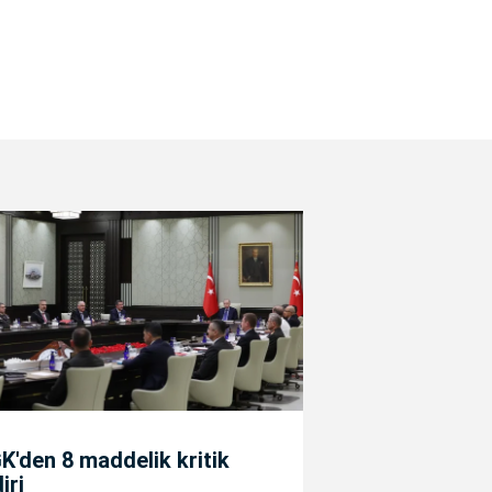
'den 8 maddelik kritik
diri