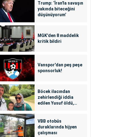
Trump: ‘İran'la savaşın
yakında biteceğini
düşünüyorum’
MGK'den 8 maddelik
kritik bildiri
Vanspor'dan peş peşe
sponsorluk!
Böcek ilacından
zehirlendiği iddia
edilen Yusuf öldü,
annesi yoğun bakımda
VBB otobüs
duraklarında hijyen
çalışması