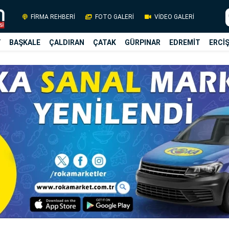
FİRMA REHBERİ
FOTO GALERİ
VİDEO GALERİ
Y
BAŞKALE
ÇALDIRAN
ÇATAK
GÜRPINAR
EDREMİT
ERCİ