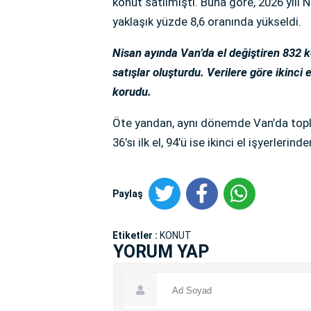
konut satılmıştı. Buna göre, 2026 yılı N
yaklaşık yüzde 8,6 oranında yükseldi.
Nisan ayında Van’da el değiştiren 832 konu
satışlar oluşturdu. Verilere göre ikinci e
korudu.
Öte yandan, aynı dönemde Van’da toplam
36’sı ilk el, 94’ü ise ikinci el işyerlerind
Paylaş
Etiketler :
KONUT
YORUM YAP