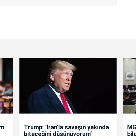
um
Trump: ‘İran'la savaşın yakında
MGK
biteceğini düşünüyorum’
bil