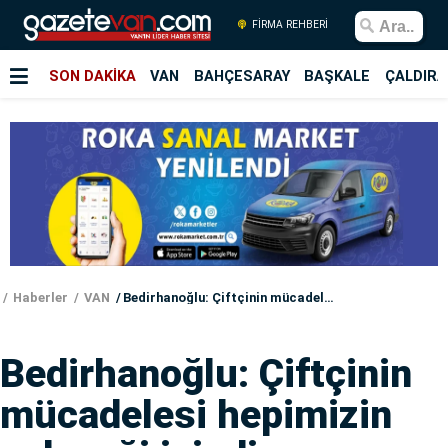
FİRMA REHBERİ
SON DAKİKA
VAN
BAHÇESARAY
BAŞKALE
ÇALDIRA
Haberler
VAN
Bedirhanoğlu: Çiftçinin mücadelesi hepimizin geleceği içindir
Bedirhanoğlu: Çiftçinin
mücadelesi hepimizin