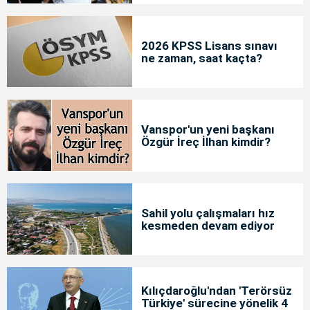
2026 KPSS Lisans sınavı
ne zaman, saat kaçta?
Vanspor'un yeni başkanı
Özgür İreç İlhan kimdir?
Sahil yolu çalışmaları hız
kesmeden devam ediyor
Kılıçdaroğlu'ndan 'Terörsüz
Türkiye' sürecine yönelik 4