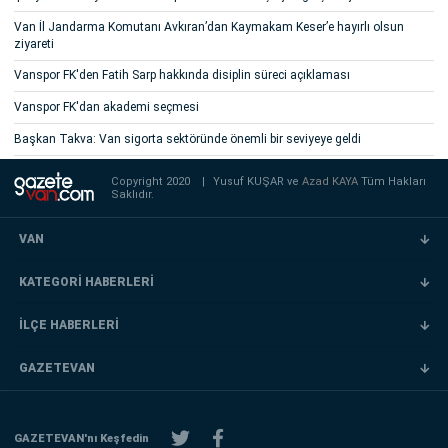
Van İl Jandarma Komutanı Avkıran’dan Kaymakam Keser’e hayırlı olsun
ziyareti
Vanspor FK'den Fatih Sarp hakkında disiplin süreci açıklaması
Vanspor FK'dan akademi seçmesi
Başkan Takva: Van sigorta sektöründe önemli bir seviyeye geldi
Copyright 2020
|
Yusuf KUŞAR ve
Azad KAYA
Tüm Hakları
Saklıdır.
VAN
KATEGORİ HABERLERİ
İLÇE HABERLERİ
GAZETEVAN
GAZETEVAN'nı Keşfedin