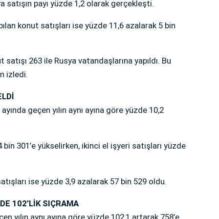
 satışın payı yüzde 1,2 olarak gerçekleşti.
an konut satışları ise yüzde 11,6 azalarak 5 bin
 satışı 263 ile Rusya vatandaşlarına yapıldı. Bu
n izledi.
ELDİ
n ayında geçen yılın aynı ayına göre yüzde 10,2
 4 bin 301’e yükselirken, ikinci el işyeri satışları yüzde
ışları ise yüzde 3,9 azalarak 57 bin 529 oldu.
ZDE 102’LİK SIÇRAMA
eçen yılın aynı ayına göre yüzde 102,1 artarak 758’e