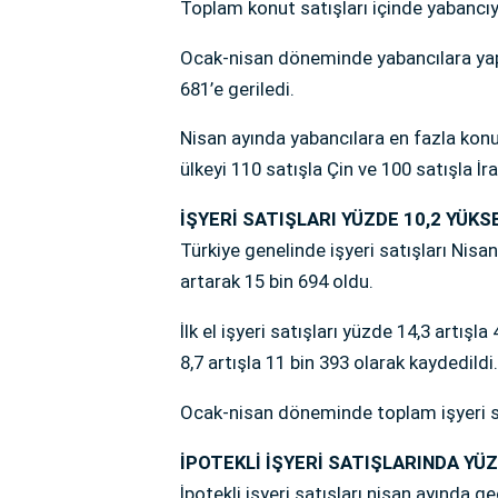
Toplam konut satışları içinde yabancıya
Ocak-nisan döneminde yabancılara yapıl
681’e geriledi.
Nisan ayında yabancılara en fazla konut
ülkeyi 110 satışla Çin ve 100 satışla İra
İŞYERİ SATIŞLARI YÜZDE 10,2 YÜKS
Türkiye genelinde işyeri satışları Nisa
artarak 15 bin 694 oldu.
İlk el işyeri satışları yüzde 14,3 artışla
8,7 artışla 11 bin 393 olarak kaydedildi.
Ocak-nisan döneminde toplam işyeri sat
İPOTEKLİ İŞYERİ SATIŞLARINDA YÜ
İpotekli işyeri satışları nisan ayında g