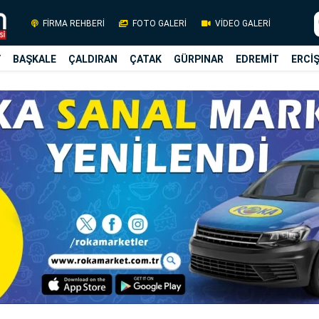
FİRMA REHBERİ
FOTO GALERİ
VİDEO GALERİ
Y
BAŞKALE
ÇALDIRAN
ÇATAK
GÜRPINAR
EDREMİT
ERCİ