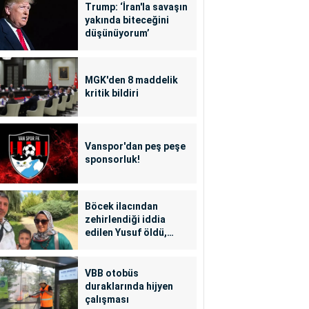
Trump: ‘İran'la savaşın
yakında biteceğini
düşünüyorum’
MGK'den 8 maddelik
kritik bildiri
Vanspor'dan peş peşe
sponsorluk!
Böcek ilacından
zehirlendiği iddia
edilen Yusuf öldü,
annesi yoğun bakımda
VBB otobüs
duraklarında hijyen
çalışması