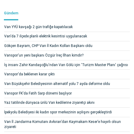
Gündem
Van YYÜ kavşağı 2 gün trafiğe kapatılacak
Van'da 7 ilçede planlı elektrik kesintisi uygulanacak
Gökçen Bayram, CHP Van İl Kadın Kolları Başkanı oldu
Vanspor'un yeni başkanı Özgür İreç İlhan kimdir?
İş insanı Zahir Kandaşoğlu'ndan Van Gölü için 'Turizm Master Planı' çağrısı
Vanspor'da beklenen karar çıktı
Van Büyükşehir Belediyesinin alternatif yolu 7 ayda deforme oldu
Vanspor FK'da Fatih Sarp dönemi başlıyor
Yaz tatilinde dünyaca ünlü Van kedilerine ziyaretçi akını
İpekyolu Belediyesi iki kadın spor merkezinin açılışını gerçekleştirdi
Van İl Jandarma Komutanı Avkıran’dan Kaymakam Keser’e hayırlı olsun
ziyareti