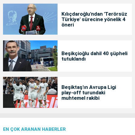
Kılıçdaroğlu'ndan 'Terörsüz
Türkiye' sürecine yönelik 4
öneri
Beşikçioğlu dahil 40 şüpheli
tutuklandı
Beşiktaş'ın Avrupa Ligi
play-off turundaki
muhtemel rakibi
EN ÇOK ARANAN HABERLER