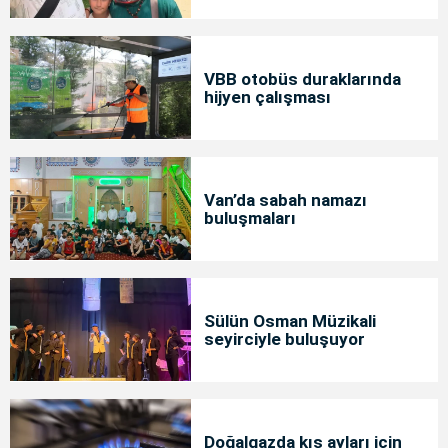
bakımda
VBB otobüs duraklarında
hijyen çalışması
Van’da sabah namazı
buluşmaları
Sülün Osman Müzikali
seyirciyle buluşuyor
Doğalgazda kış ayları için