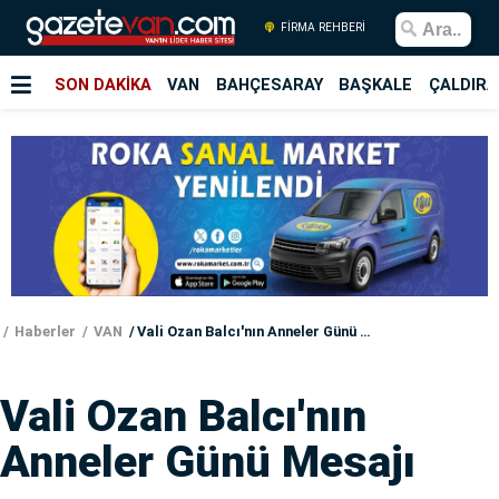
FİRMA REHBERİ
SON DAKİKA
VAN
BAHÇESARAY
BAŞKALE
ÇALDIRA
Haberler
VAN
Vali Ozan Balcı'nın Anneler Günü Mesajı
Vali Ozan Balcı'nın
Anneler Günü Mesajı