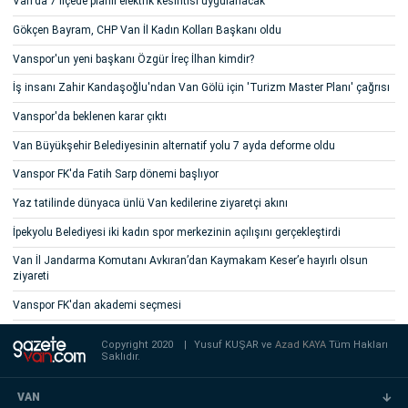
Van'da 7 ilçede planlı elektrik kesintisi uygulanacak
Gökçen Bayram, CHP Van İl Kadın Kolları Başkanı oldu
Vanspor'un yeni başkanı Özgür İreç İlhan kimdir?
İş insanı Zahir Kandaşoğlu'ndan Van Gölü için 'Turizm Master Planı' çağrısı
Vanspor'da beklenen karar çıktı
Van Büyükşehir Belediyesinin alternatif yolu 7 ayda deforme oldu
Vanspor FK'da Fatih Sarp dönemi başlıyor
Yaz tatilinde dünyaca ünlü Van kedilerine ziyaretçi akını
İpekyolu Belediyesi iki kadın spor merkezinin açılışını gerçekleştirdi
Van İl Jandarma Komutanı Avkıran’dan Kaymakam Keser’e hayırlı olsun
ziyareti
Vanspor FK'dan akademi seçmesi
Copyright 2020
|
Yusuf KUŞAR ve
Azad KAYA
Tüm Hakları
Saklıdır.
VAN