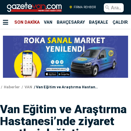
FİRMA REHBERİ
SON DAKİKA
VAN
BAHÇESARAY
BAŞKALE
ÇALDIRA
Haberler
VAN
Van Eğitim ve Araştırma Hastanesi’nde ziyaret saatleri değişti
Van Eğitim ve Araştırma
Hastanesi’nde ziyaret