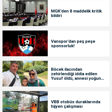
MGK'den 8 maddelik kritik
bildiri
Vanspor'dan peş peşe
sponsorluk!
Böcek ilacından
zehirlendiği iddia edilen
Yusuf öldü, annesi yoğun
bakımda
VBB otobüs duraklarında
hijyen çalışması