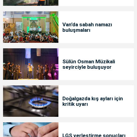
Van’da sabah namazı
buluşmaları
Sülün Osman Müzikali
seyirciyle buluşuyor
Doğalgazda kış ayları için
kritik uyarı
LGS yerleştirme sonuçları