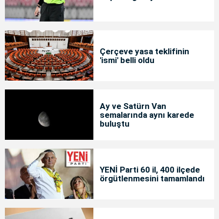
Çerçeve yasa teklifinin
'ismi' belli oldu
Ay ve Satürn Van
semalarında aynı karede
buluştu
YENİ Parti 60 il, 400 ilçede
örgütlenmesini tamamlandı