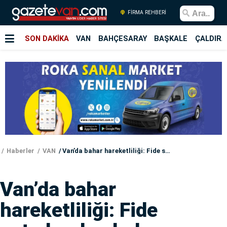
FİRMA REHBERİ
SON DAKİKA
VAN
BAHÇESARAY
BAŞKALE
ÇALDIRA
Haberler
VAN
Van’da bahar hareketliliği: Fide satışları başladı
Van’da bahar
hareketliliği: Fide