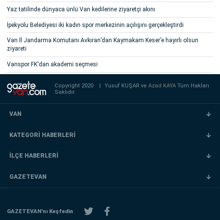
Yaz tatilinde dünyaca ünlü Van kedilerine ziyaretçi akını
İpekyolu Belediyesi iki kadın spor merkezinin açılışını gerçekleştirdi
Van İl Jandarma Komutanı Avkıran’dan Kaymakam Keser’e hayırlı olsun
ziyareti
Vanspor FK'dan akademi seçmesi
Copyright 2020
|
Yusuf KUŞAR ve
Azad KAYA
Tüm Hakları
Saklıdır.
VAN
KATEGORİ HABERLERİ
İLÇE HABERLERİ
GAZETEVAN
GAZETEVAN'nı Keşfedin