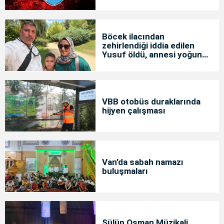
Böcek ilacından
zehirlendiği iddia edilen
Yusuf öldü, annesi yoğun
bakımda
VBB otobüs duraklarında
hijyen çalışması
Van’da sabah namazı
buluşmaları
Sülün Osman Müzikali