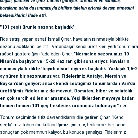
soğan, patlıcan ve çilek fideleri görüyor. Üreticiler ve satıcılar,
havaların daha da ısınmasıyla birlikte talebin artarak devam etmesini
beklediklerini ifade etti.
"101 çeşit ürünle sezona başladık"
Fide satışı yapan esnaf İsmail Çınar, havaların ısınmasıyla birlikte
sezonu açtıklarını belirtti. Vatandaşın kendi ürettikleri yerli tohumlara
rağbet gösterdiğini ifade eden Çınar,
"Normalde sezonumuz 10
Nisan’da başlıyor ve 15-20 Haziran gibi sona eriyor. Havaların
ısınmasıyla birlikte ’hayırlı olsun’ diyerek başladık. Yaklaşık 1,5-2
ay süren bir sezonumuz var. Fidelerimiz Antalya, Mersin ve
Baykan’dan geliyor; ancak kendi seçtiğimiz tohumlardan Van’da
ürettiğimiz fidelerimiz de mevcut. Domates, biber ve salatalık
en çok tercih edilenler arasında. Yeşilliklerden meyveye kadar
hemen hemen 101 çeşit ekilecek ürünümüz bulunuyor"
dedi.
Tohum seçiminde titiz davrandıklarını dile getiren Çınar, "Kendi
seçtiğimiz tohumları kullandığımız için müşterilerimiz her sene
sonuçtan çok memnun kalıyor, bu konuda şanslıyız. Fidelerimiz