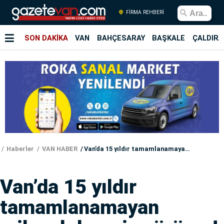
FİRMA REHBERİ
SON DAKİKA
VAN
BAHÇESARAY
BAŞKALE
ÇALDIRA
Haberler
VAN HABER
Van’da 15 yıldır tamamlanamayan milyonluk proje çürüyor!
Van’da 15 yıldır
tamamlanamayan