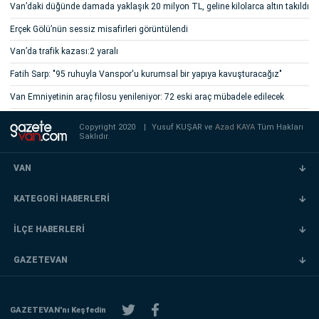
Van’daki düğünde damada yaklaşık 20 milyon TL, geline kilolarca altın takıldı
Erçek Gölü’nün sessiz misafirleri görüntülendi
Van’da trafik kazası:2 yaralı
Fatih Sarp: "95 ruhuyla Vanspor'u kurumsal bir yapıya kavuşturacağız"
Van Emniyetinin araç filosu yenileniyor: 72 eski araç mübadele edilecek
Copyright 2020
|
Yusuf KUŞAR ve
Azad KAYA
Tüm Hakları
Saklıdır.
VAN
KATEGORİ HABERLERİ
İLÇE HABERLERİ
GAZETEVAN
GAZETEVAN'nı Keşfedin