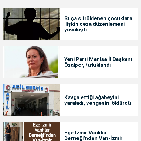
Suça sürüklenen çocuklara
ilişkin ceza düzenlemesi
yasalaştı
Yeni Parti Manisa İl Başkanı
Özalper, tutuklandı
Kavga ettiği ağabeyini
yaraladı, yengesini öldürdü
Ege İzmir Vanlılar
Derneği’nden Van-İzmir