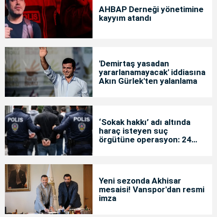
AHBAP Derneği yönetimine
kayyım atandı
'Demirtaş yasadan
yararlanamayacak' iddiasına
Akın Gürlek'ten yalanlama
‘Sokak hakkı’ adı altında
haraç isteyen suç
örgütüne operasyon: 24
tutuklama
Yeni sezonda Akhisar
mesaisi! Vanspor'dan resmi
imza