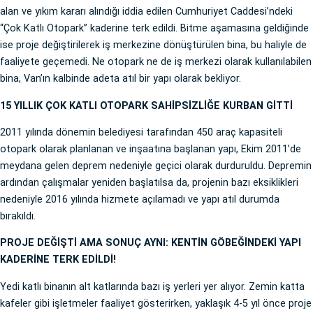
alan ve yıkım kararı alındığı iddia edilen Cumhuriyet Caddesi’ndeki
“Çok Katlı Otopark” kaderine terk edildi. Bitme aşamasına geldiğinde
ise proje değiştirilerek iş merkezine dönüştürülen bina, bu haliyle de
faaliyete geçemedi. Ne otopark ne de iş merkezi olarak kullanılabilen
bina, Van’ın kalbinde adeta atıl bir yapı olarak bekliyor.
15 YILLIK ÇOK KATLI OTOPARK SAHİPSİZLİĞE KURBAN GİTTİ
2011 yılında dönemin belediyesi tarafından 450 araç kapasiteli
otopark olarak planlanan ve inşaatına başlanan yapı, Ekim 2011’de
meydana gelen deprem nedeniyle geçici olarak durduruldu. Depremin
ardından çalışmalar yeniden başlatılsa da, projenin bazı eksiklikleri
nedeniyle 2016 yılında hizmete açılamadı ve yapı atıl durumda
bırakıldı.
PROJE DEĞİŞTİ AMA SONUÇ AYNI: KENTİN GÖBEĞİNDEKİ YAPI
KADERİNE TERK EDİLDİ!
Yedi katlı binanın alt katlarında bazı iş yerleri yer alıyor. Zemin katta
kafeler gibi işletmeler faaliyet gösterirken, yaklaşık 4-5 yıl önce proje