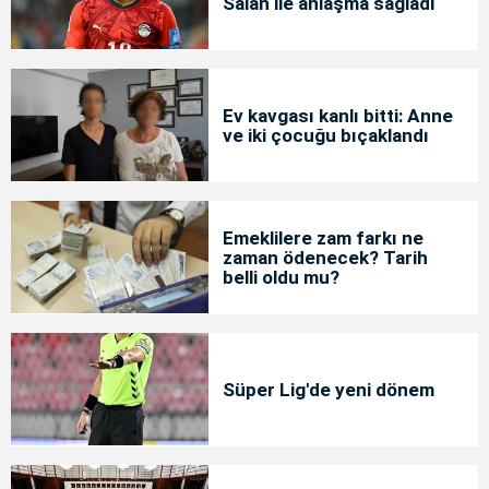
Salah ile anlaşma sağladı
Ev kavgası kanlı bitti: Anne
ve iki çocuğu bıçaklandı
Emeklilere zam farkı ne
zaman ödenecek? Tarih
belli oldu mu?
Süper Lig'de yeni dönem