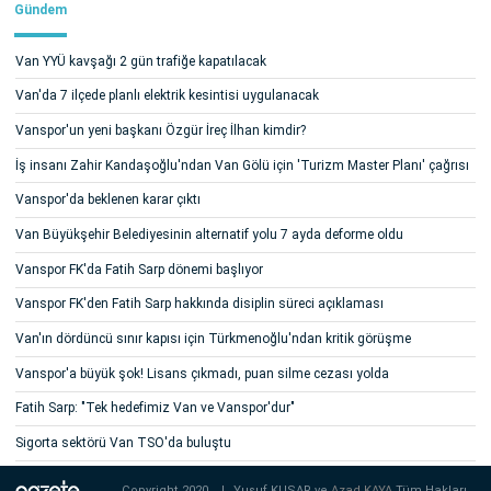
Gündem
Van YYÜ kavşağı 2 gün trafiğe kapatılacak
Van'da 7 ilçede planlı elektrik kesintisi uygulanacak
Vanspor'un yeni başkanı Özgür İreç İlhan kimdir?
İş insanı Zahir Kandaşoğlu'ndan Van Gölü için 'Turizm Master Planı' çağrısı
Vanspor'da beklenen karar çıktı
Van Büyükşehir Belediyesinin alternatif yolu 7 ayda deforme oldu
Vanspor FK'da Fatih Sarp dönemi başlıyor
Vanspor FK'den Fatih Sarp hakkında disiplin süreci açıklaması
Van'ın dördüncü sınır kapısı için Türkmenoğlu'ndan kritik görüşme
Vanspor'a büyük şok! Lisans çıkmadı, puan silme cezası yolda
Fatih Sarp: "Tek hedefimiz Van ve Vanspor'dur"
Sigorta sektörü Van TSO'da buluştu
Copyright 2020
|
Yusuf KUŞAR ve
Azad KAYA
Tüm Hakları