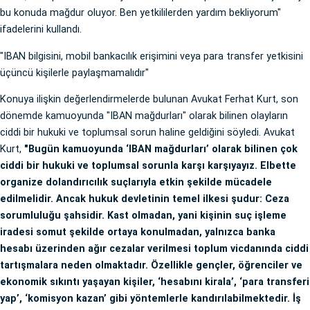
bu konuda mağdur oluyor. Ben yetkililerden yardım bekliyorum"
ifadelerini kullandı.
"IBAN bilgisini, mobil bankacılık erişimini veya para transfer yetkisini
üçüncü kişilerle paylaşmamalıdır"
Konuya ilişkin değerlendirmelerde bulunan Avukat Ferhat Kurt, son
dönemde kamuoyunda "IBAN mağdurları" olarak bilinen olayların
ciddi bir hukuki ve toplumsal sorun haline geldiğini söyledi. Avukat
Kurt,
"Bugün kamuoyunda ‘IBAN mağdurları’ olarak bilinen çok
ciddi bir hukuki ve toplumsal sorunla karşı karşıyayız. Elbette
organize dolandırıcılık suçlarıyla etkin şekilde mücadele
edilmelidir. Ancak hukuk devletinin temel ilkesi şudur: Ceza
sorumluluğu şahsidir. Kast olmadan, yani kişinin suç işleme
iradesi somut şekilde ortaya konulmadan, yalnızca banka
hesabı üzerinden ağır cezalar verilmesi toplum vicdanında ciddi
tartışmalara neden olmaktadır. Özellikle gençler, öğrenciler ve
ekonomik sıkıntı yaşayan kişiler, ‘hesabını kirala’, ‘para transferi
yap’, ‘komisyon kazan’ gibi yöntemlerle kandırılabilmektedir. İş