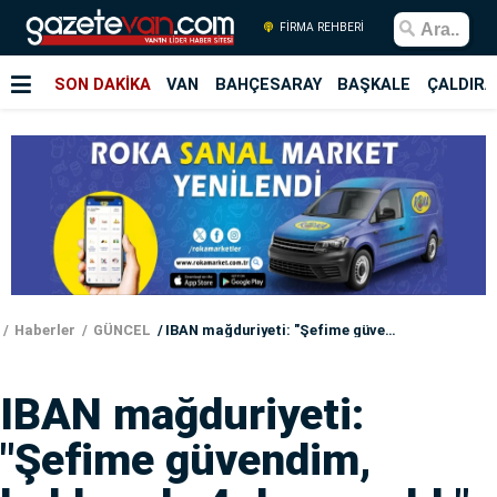
FİRMA REHBERİ
SON DAKİKA
VAN
BAHÇESARAY
BAŞKALE
ÇALDIRA
Haberler
GÜNCEL
IBAN mağduriyeti: "Şefime güvendim, hakkımda 4 dava açıldı"
IBAN mağduriyeti:
"Şefime güvendim,