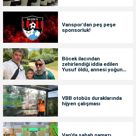
Vanspor'dan peş peşe
sponsorluk!
Böcek ilacından
zehirlendiği iddia edilen
Yusuf öldü, annesi yoğun
bakımda
VBB otobüs duraklarında
hijyen çalışması
Van’da sabah namazı