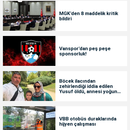
MGK'den 8 maddelik kritik
bildiri
Vanspor'dan peş peşe
sponsorluk!
Böcek ilacından
zehirlendiği iddia edilen
Yusuf öldü, annesi yoğun
bakımda
VBB otobüs duraklarında
hijyen çalışması