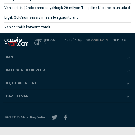
Van’daki düğünde damada yaklaşık 20 milyon TL, geline kilolarca altın takıldı
Erçek Gölü’nün sessiz misafirleri görüntülendi
Van’da trafik kazası:2 yaralı
Copyright 2020
|
Yusuf KUŞAR ve
Azad KAYA
Tüm Hakları
Saklıdır.
VAN
KATEGORİ HABERLERİ
İLÇE HABERLERİ
GAZETEVAN
GAZETEVAN'nı Keşfedin