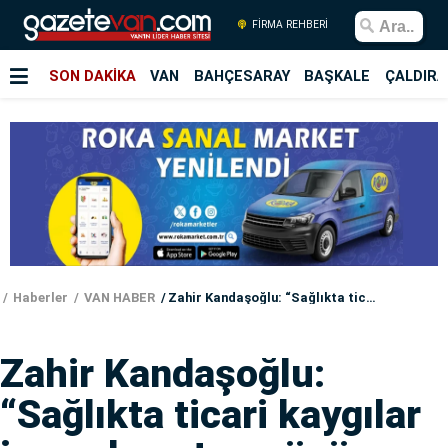
FİRMA REHBERİ
SON DAKİKA
VAN
BAHÇESARAY
BAŞKALE
ÇALDIRA
Haberler
VAN HABER
Zahir Kandaşoğlu: “Sağlıkta ticari kaygılar insan hayatının önüne geçmemeli”
Zahir Kandaşoğlu:
“Sağlıkta ticari kaygılar