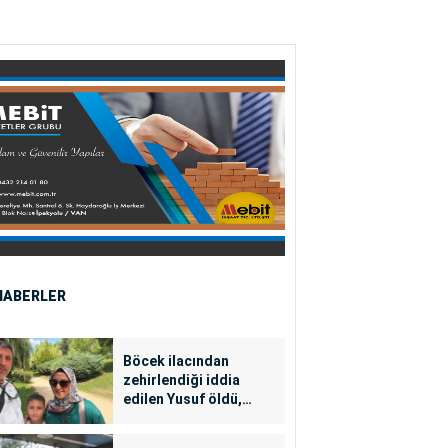
HABERLER
Böcek ilacından
zehirlendiği iddia
edilen Yusuf öldü,
annesi yoğun bakımda