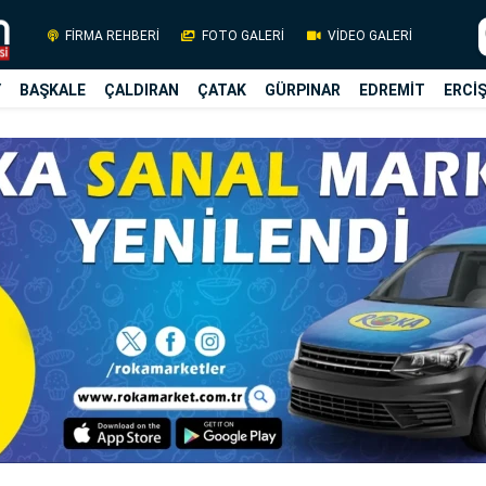
FİRMA REHBERİ
FOTO GALERİ
VİDEO GALERİ
Y
BAŞKALE
ÇALDIRAN
ÇATAK
GÜRPINAR
EDREMİT
ERCİ