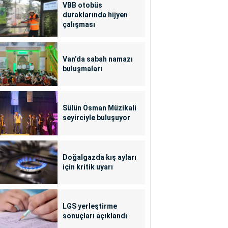
VBB otobüs
duraklarında hijyen
çalışması
Van’da sabah namazı
buluşmaları
Sülün Osman Müzikali
seyirciyle buluşuyor
Doğalgazda kış ayları
için kritik uyarı
LGS yerleştirme
sonuçları açıklandı