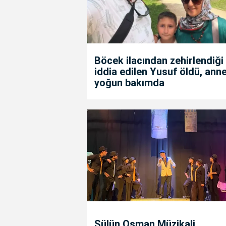
Böcek ilacından zehirlendiği
iddia edilen Yusuf öldü, anne
yoğun bakımda
Sülün Osman Müzikali