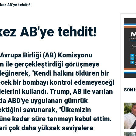
kez AB'ye tehdit!
ez AB'ye tehdit!
Avrupa Birliği (AB) Komisyonu
n ile gerçekleştirdiği görüşmeye
değinerek, "Kendi halkını öldüren bir
lecek bir bombayı kontrol edemeyeceği
SON 
lerini kullandı. Trump, AB ile varılan
nda ABD'ye uygulanan gümrük
rektiğini savunarak, "Ülkemizin
ne kadar süre tanımayı kabul ettim.
eri çok daha yüksek seviyelere