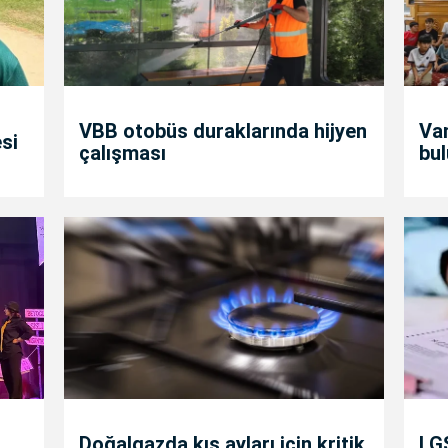
VBB otobüs duraklarında hijyen
Va
si
çalışması
bul
Doğalgazda kış ayları için kritik
LGS