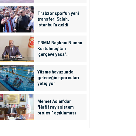
Trabzonspor'un yeni
transferi Salah,
İstanbul'a geldi
TBMM Başkanı Numan
Kurtulmuş'tan
'çerçeve yasa'
açıklaması
Yüzme havuzunda
geleceğin sporcuları
yetişiyor
Memet Aslan'dan
"Hafif raylı sistem
projesi" açıklaması