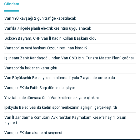
Gündem
Van YYÜ kavşağı 2 gün trafiğe kapatılacak
Van'da 7 ilçede planlı elektrik kesintisi uygulanacak
Gökçen Bayram, CHP Van İl Kadın Kolları Başkanı oldu
Vanspor'un yeni başkanı Özgür İreç İlhan kimdir?
İş insanı Zahir Kandaşoğlu'ndan Van Gölü için 'Turizm Master Planı' çağrısı
Vanspor'da beklenen karar çıktı
Van Büyükşehir Belediyesinin alternatif yolu 7 ayda deforme oldu
Vanspor FK'da Fatih Sarp dönemi başlıyor
Yaz tatilinde dünyaca ünlü Van kedilerine ziyaretçi akını
İpekyolu Belediyesi iki kadın spor merkezinin açılışını gerçekleştirdi
Van İl Jandarma Komutanı Avkıran’dan Kaymakam Keser’e hayırlı olsun
ziyareti
Vanspor FK'dan akademi seçmesi