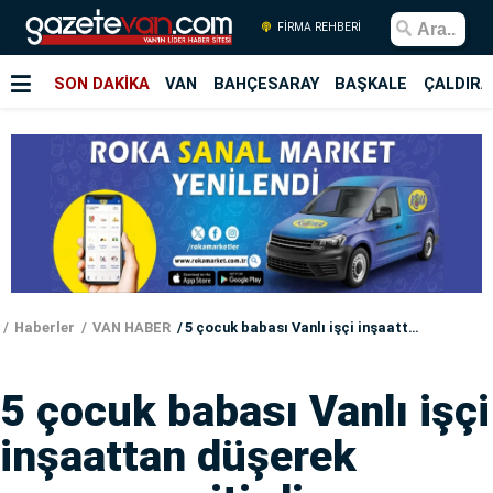
FİRMA REHBERİ
SON DAKİKA
VAN
BAHÇESARAY
BAŞKALE
ÇALDIRA
Haberler
VAN HABER
5 çocuk babası Vanlı işçi inşaattan düşerek yaşamını yitirdi
5 çocuk babası Vanlı işçi
inşaattan düşerek