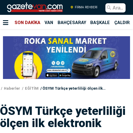
FİRMA REHBERİ
SON DAKİKA
VAN
BAHÇESARAY
BAŞKALE
ÇALDIRA
Haberler
EĞİTİM
ÖSYM Türkçe yeterliliği ölçen ilk elektronik sınavını yapıyor
ÖSYM Türkçe yeterliliği
ölçen ilk elektronik