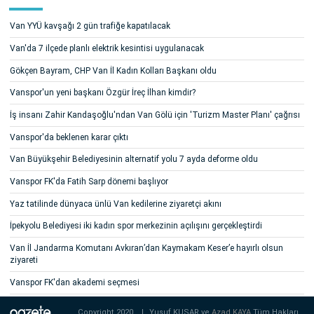
Van YYÜ kavşağı 2 gün trafiğe kapatılacak
Van'da 7 ilçede planlı elektrik kesintisi uygulanacak
Gökçen Bayram, CHP Van İl Kadın Kolları Başkanı oldu
Vanspor'un yeni başkanı Özgür İreç İlhan kimdir?
İş insanı Zahir Kandaşoğlu'ndan Van Gölü için 'Turizm Master Planı' çağrısı
Vanspor'da beklenen karar çıktı
Van Büyükşehir Belediyesinin alternatif yolu 7 ayda deforme oldu
Vanspor FK'da Fatih Sarp dönemi başlıyor
Yaz tatilinde dünyaca ünlü Van kedilerine ziyaretçi akını
İpekyolu Belediyesi iki kadın spor merkezinin açılışını gerçekleştirdi
Van İl Jandarma Komutanı Avkıran’dan Kaymakam Keser’e hayırlı olsun
ziyareti
Vanspor FK'dan akademi seçmesi
Copyright 2020
|
Yusuf KUŞAR ve
Azad KAYA
Tüm Hakları