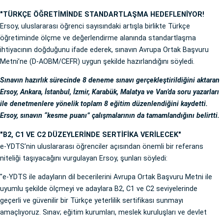
"TÜRKÇE ÖĞRETİMİNDE STANDARTLAŞMA HEDEFLENİYOR!
Ersoy, uluslararası öğrenci sayısındaki artışla birlikte Türkçe
öğretiminde ölçme ve değerlendirme alanında standartlaşma
ihtiyacının doğduğunu ifade ederek, sınavın Avrupa Ortak Başvuru
Metni’ne (D-AOBM/CEFR) uygun şekilde hazırlandığını söyledi.
Sınavın hazırlık sürecinde 8 deneme sınavı gerçekleştirildiğini aktaran
Ersoy, Ankara, İstanbul, İzmir, Karabük, Malatya ve Van’da soru yazarları
ile denetmenlere yönelik toplam 8 eğitim düzenlendiğini kaydetti.
Ersoy, sınavın “kesme puanı” çalışmalarının da tamamlandığını belirtti.
"B2, C1 VE C2 DÜZEYLERİNDE SERTİFİKA VERİLECEK"
e-YDTS’nin uluslararası öğrenciler açısından önemli bir referans
niteliği taşıyacağını vurgulayan Ersoy, şunları söyledi:
"e-YDTS ile adayların dil becerilerini Avrupa Ortak Başvuru Metni ile
uyumlu şekilde ölçmeyi ve adaylara B2, C1 ve C2 seviyelerinde
geçerli ve güvenilir bir Türkçe yeterlilik sertifikası sunmayı
amaçlıyoruz. Sınav; eğitim kurumları, meslek kuruluşları ve devlet