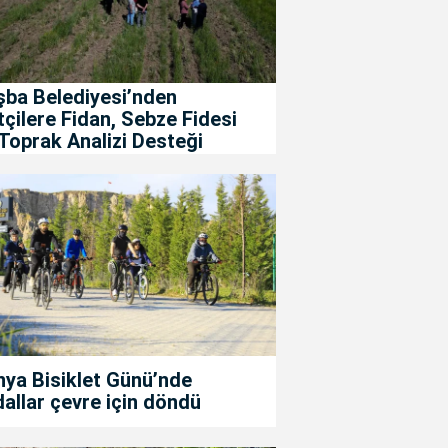
şba Belediyesi’nden
tçilere Fidan, Sebze Fidesi
Toprak Analizi Desteği
ya Bisiklet Günü’nde
allar çevre için döndü