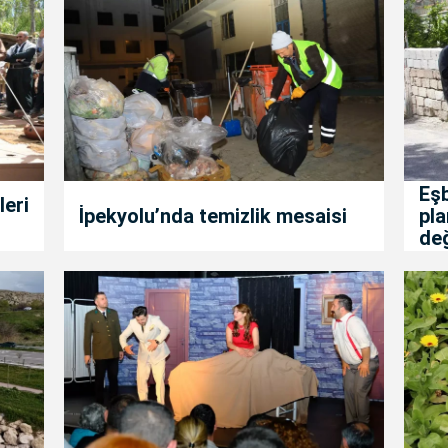
Eş
leri
İpekyolu’nda temizlik mesaisi
pla
değ