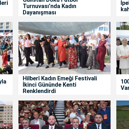
leri
İpe
Turnuvası’nda Kadın
kah
Dayanışması
Hilberî Kadın Emeği Festivali
yla
100
İkinci Gününde Kenti
Van
Renklendirdi