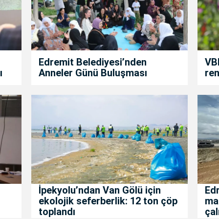
Edremit Belediyesi’nden
VBB
ı
Anneler Günü Buluşması
ren
İpekyolu’ndan Van Gölü için
Edr
ekolojik seferberlik: 12 ton çöp
mah
toplandı
çal