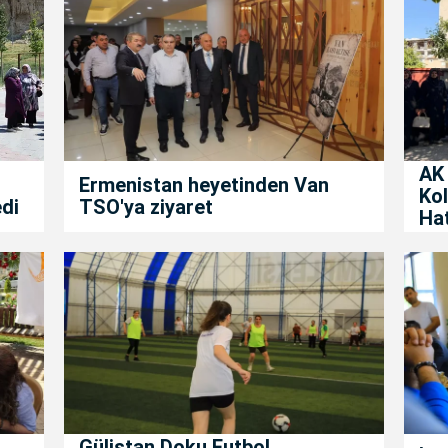
AK 
Ermenistan heyetinden Van
Kol
edi
TSO'ya ziyaret
Ha
Gülistan Doku Futbol