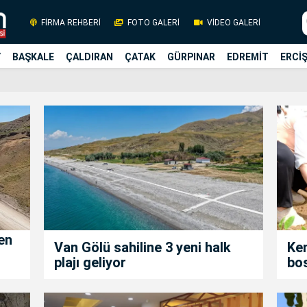
FİRMA REHBERİ
FOTO GALERİ
VİDEO GALERİ
Y
BAŞKALE
ÇALDIRAN
ÇATAK
GÜRPINAR
EDREMİT
ERCİ
en
Van Gölü sahiline 3 yeni halk
Ken
plajı geliyor
bos