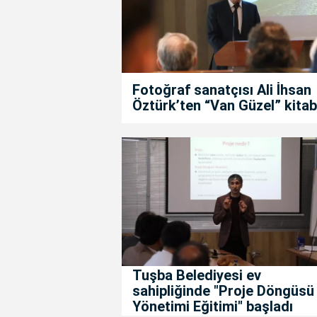
Fotoğraf sanatçısı Ali İhsan
Öztürk’ten “Van Güzel” kitab
Tuşba Belediyesi ev
sahipliğinde "Proje Döngüsü
Yönetimi Eğitimi" başladı