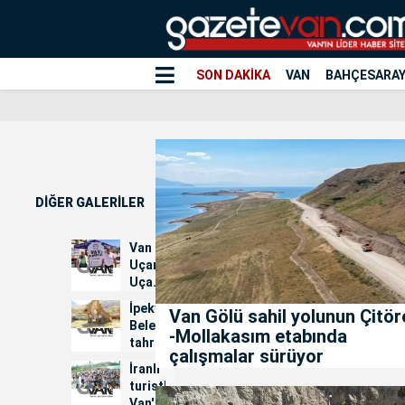
SON DAKİKA
VAN
BAHÇESARA
DİĞER GALERİLER
Van
Uçamıyor:
Uçak
Seferleri
İpekyolu
Van Gölü sahil yolunun Çitör
İçin
Belediyesi
-Mollakasım etabında
İmza
tahrip
Kampanyası...
çalışmalar sürüyor
edilen
İranlı
kiliseler
turistler
için
Van'daki