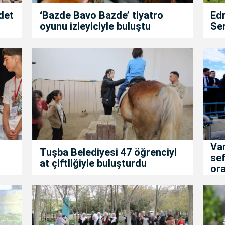
det
‘Bazde Bavo Bazde’ tiyatro
Edr
oyunu izleyiciyle buluştu
Ser
Va
Tuşba Belediyesi 47 öğrenciyi
sef
at çiftliğiyle buluşturdu
ora