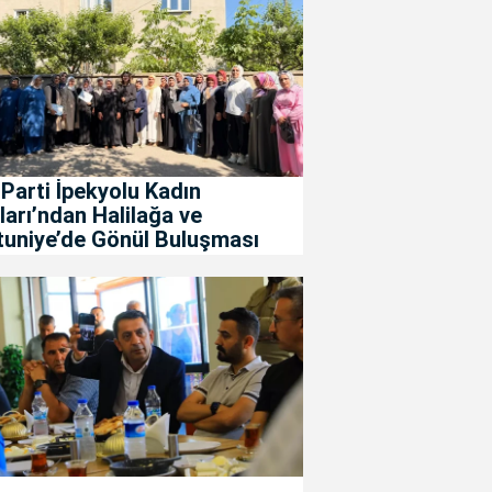
Parti İpekyolu Kadın
ları’ndan Halilağa ve
tuniye’de Gönül Buluşması