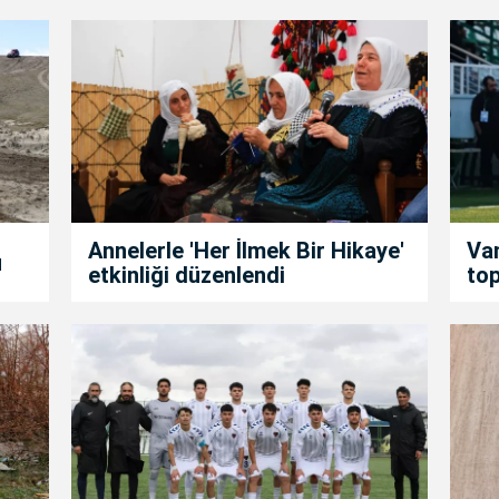
Annelerle 'Her İlmek Bir Hikaye'
Van
u
etkinliği düzenlendi
top