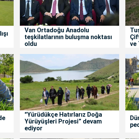
Van Ortadoğu Anadolu
Tu
ışı
teşkilatlarının buluşma noktası
Çif
oldu
ve 
“Yürüdükçe Hatırlarız Doğa
de
Dün
Yürüyüşleri Projesi” devam
ped
ediyor