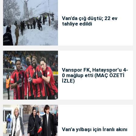
Van'da çığ düştü; 22 ev
tahliye edildi
Vanspor FK, Hatayspor’u 4-
0 mağlup etti (MAÇ ÖZETİ
İZLE)
Van’a yılbaşı için İranlı akını