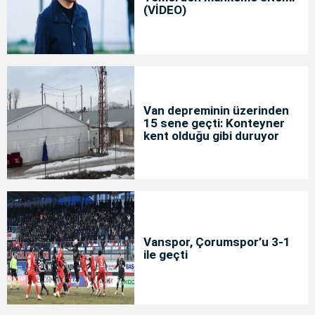
(VİDEO)
Van depreminin üzerinden
15 sene geçti: Konteyner
kent olduğu gibi duruyor
Vanspor, Çorumspor’u 3-1
ile geçti