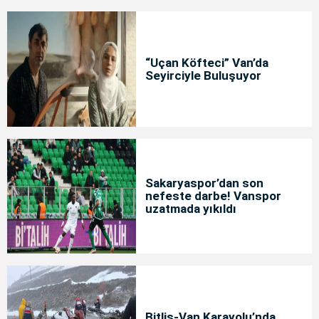
“Uçan Köfteci” Van’da
Seyirciyle Buluşuyor
Sakaryaspor’dan son
nefeste darbe! Vanspor
uzatmada yıkıldı
Bitlis-Van Karayolu’nda