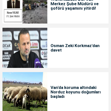
Merkez Şube Müdürü ve
şoförü yaşamını yitirdi!
Osman Zeki Korkmaz'dan
davet
Van'da koruma altındaki
Norduz koyunu doğumları
başladı