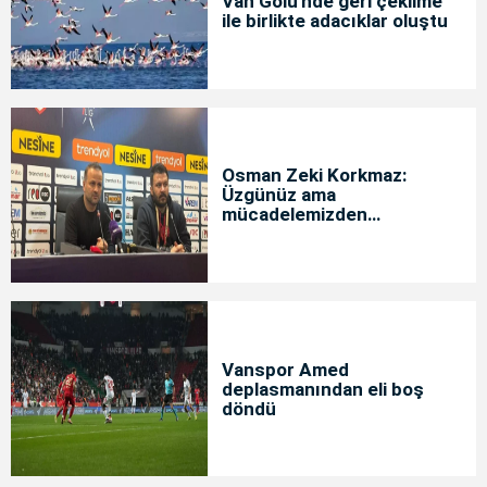
Van Gölü'nde geri çekilme
ile birlikte adacıklar oluştu
Osman Zeki Korkmaz:
Üzgünüz ama
mücadelemizden
memnunuz
Vanspor Amed
deplasmanından eli boş
döndü