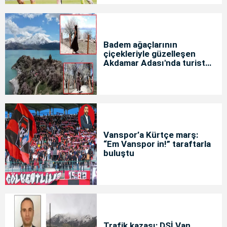
Badem ağaçlarının
çiçekleriyle güzelleşen
Akdamar Adası'nda turist
yoğunluğu
Vanspor’a Kürtçe marş:
“Em Vanspor in!” taraftarla
buluştu
Trafik kazası: DSİ Van