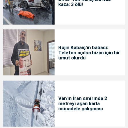
kaza: 3 ölü!
Rojin Kabaiş’in babası:
Telefon açılsa bizim için bir
umut olurdu
Van'ın İran sınırında 2
metreyi aşan karla
mücadele çalışması