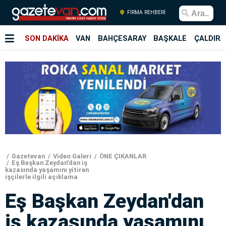
FİRMA REHBERİ
SON DAKİKA
VAN
BAHÇESARAY
BAŞKALE
ÇALDIRA
Gazetevan
Video Galeri
ÖNE ÇIKANLAR
Eş Başkan Zeydan'dan iş
kazasında yaşamını yitiren
işçilerle ilgili açıklama
Eş Başkan Zeydan'dan
iş kazasında yaşamını