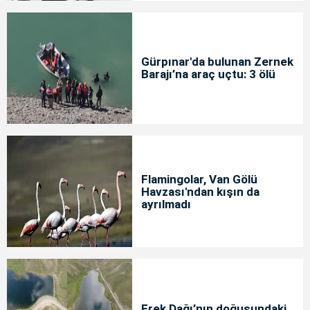
Gürpınar'da bulunan Zernek
Barajı’na araç uçtu: 3 ölü
Flamingolar, Van Gölü
Havzası'ndan kışın da
ayrılmadı
Erek Dağı’nın doğusundaki