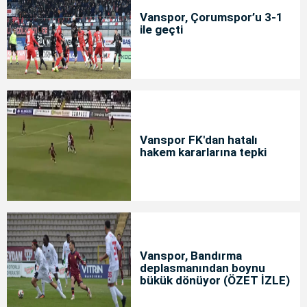
Vanspor, Çorumspor’u 3-1
ile geçti
Vanspor FK'dan hatalı
hakem kararlarına tepki
Vanspor, Bandırma
deplasmanından boynu
bükük dönüyor (ÖZET İZLE)