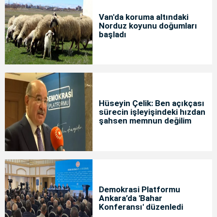
Van'da koruma altındaki
Norduz koyunu doğumları
başladı
Hüseyin Çelik: Ben açıkçası
sürecin işleyişindeki hızdan
şahsen memnun değilim
Demokrasi Platformu
Ankara’da 'Bahar
Konferansı' düzenledi