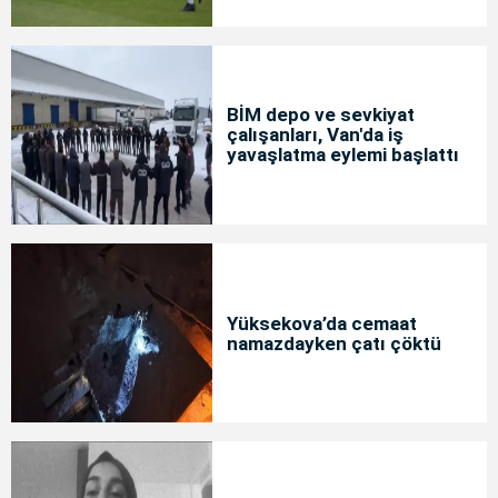
BİM depo ve sevkiyat
çalışanları, Van'da iş
yavaşlatma eylemi başlattı
Yüksekova’da cemaat
namazdayken çatı çöktü