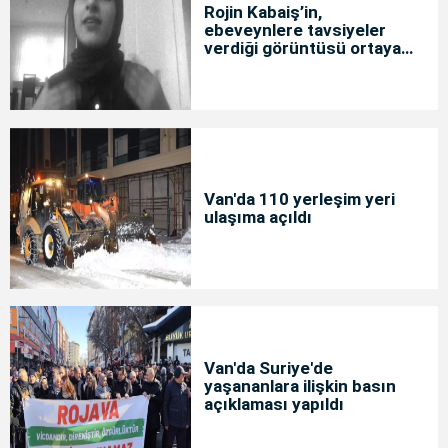
Rojin Kabaiş’in,
ebeveynlere tavsiyeler
verdiği görüntüsü ortaya
çıktı
Van'da 110 yerleşim yeri
ulaşıma açıldı
Van'da Suriye'de
yaşananlara ilişkin basın
açıklaması yapıldı