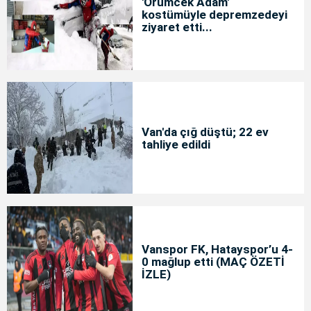
'Örümcek Adam'
kostümüyle depremzedeyi
ziyaret etti...
Van'da çığ düştü; 22 ev
tahliye edildi
Vanspor FK, Hatayspor’u 4-
0 mağlup etti (MAÇ ÖZETİ
İZLE)