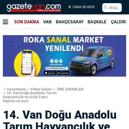
FİRMA REHBERİ
SON DAKİKA
VAN
BAHÇESARAY
BAŞKALE
ÇALDIRA
Gazetevan
Video Galeri
ÖNE ÇIKANLAR
14. Van Doğu Anadolu Tarım
Hayvancılık ve Gıda Fuarı
kapılarını açtı
14. Van Doğu Anadolu
Tarım Hayvancılık ve