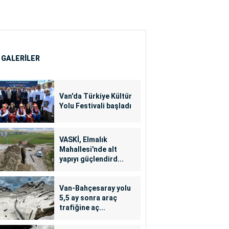
 GALERİLER
Van'da Türkiye Kültür
Yolu Festivali başladı
VASKİ, Elmalık
Mahallesi'nde alt
yapıyı güçlendird...
Van-Bahçesaray yolu
5,5 ay sonra araç
trafiğine aç...