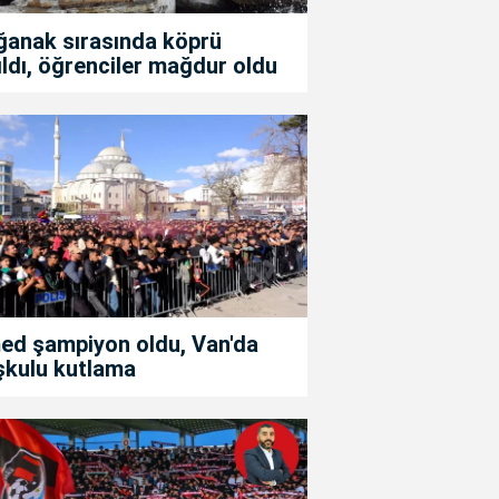
ğanak sırasında köprü
ıldı, öğrenciler mağdur oldu
ed şampiyon oldu, Van'da
şkulu kutlama