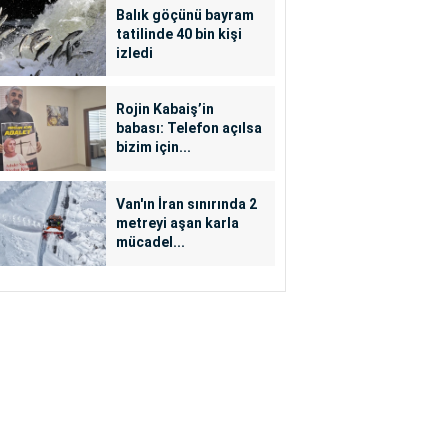
Balık göçünü bayram
tatilinde 40 bin kişi
izledi
Rojin Kabaiş’in
babası: Telefon açılsa
bizim için...
Van'ın İran sınırında 2
metreyi aşan karla
mücadel...