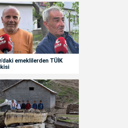
'daki emeklilerden TÜİK
kisi