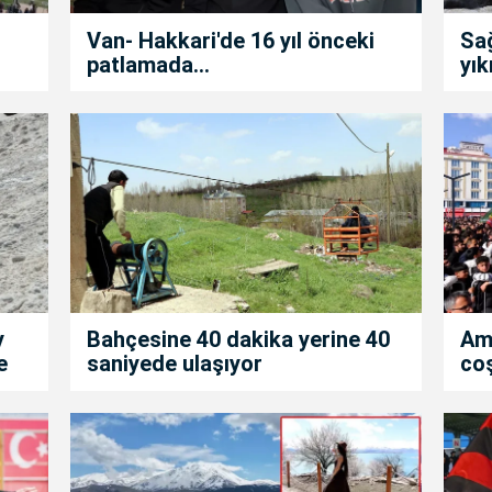
Van- Hakkari'de 16 yıl önceki
Sa
patlamada...
yık
y
Bahçesine 40 dakika yerine 40
Am
e
saniyede ulaşıyor
co