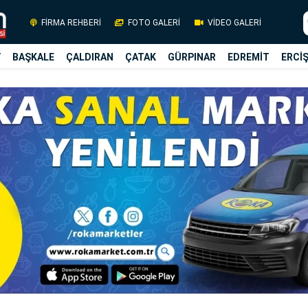
FİRMA REHBERİ
FOTO GALERİ
VİDEO GALERİ
Y
BAŞKALE
ÇALDIRAN
ÇATAK
GÜRPINAR
EDREMİT
ERCİ