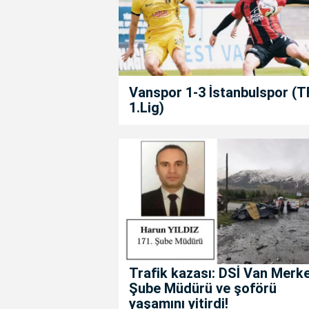
Vanspor 1-3 İstanbulspor (T
1.Lig)
Trafik kazası: DSİ Van Merk
Şube Müdürü ve şoförü
yaşamını yitirdi!