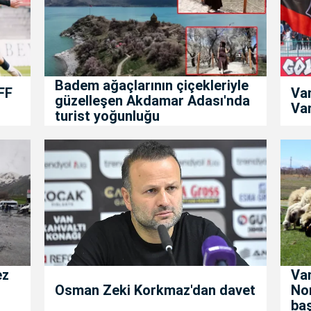
Badem ağaçlarının çiçekleriyle
FF
Va
güzelleşen Akdamar Adası'nda
Van
turist yoğunluğu
ez
Van
Osman Zeki Korkmaz'dan davet
No
baş