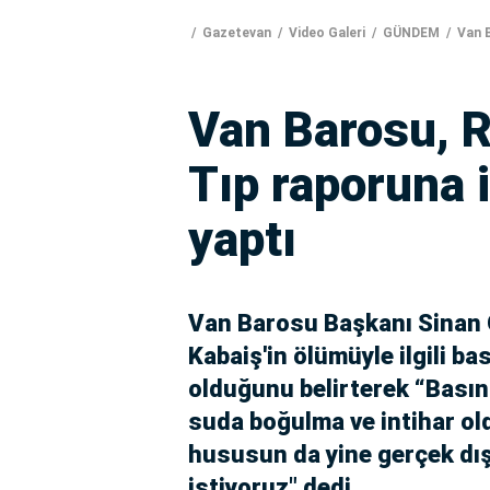
Gazetevan
Video Galeri
GÜNDEM
Van B
Van Barosu, Ro
Tıp raporuna 
yaptı
Van Barosu Başkanı Sinan Ö
Kabaiş'in ölümüyle ilgili bas
olduğunu belirterek “Basın
suda boğulma ve intihar ol
hususun da yine gerçek dış
istiyoruz" dedi.