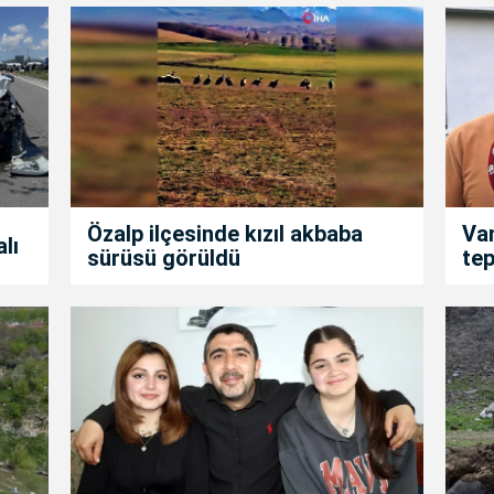
Özalp ilçesinde kızıl akbaba
Van
alı
sürüsü görüldü
tep