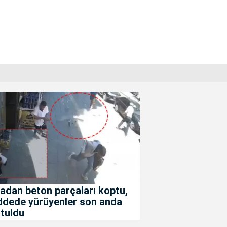
adan beton parçaları koptu,
ddede yürüyenler son anda
tuldu