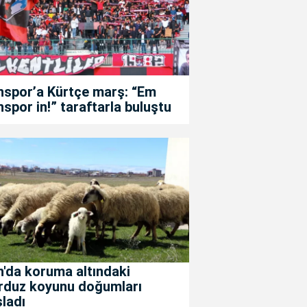
nspor’a Kürtçe marş: “Em
spor in!” taraftarla buluştu
'da koruma altındaki
rduz koyunu doğumları
ladı