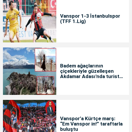
Vanspor 1-3 İstanbulspor
(TFF 1.Lig)
Badem ağaçlarının
çiçekleriyle güzelleşen
Akdamar Adası'nda turist
yoğunluğu
Vanspor’a Kürtçe marş:
“Em Vanspor in!” taraftarla
buluştu