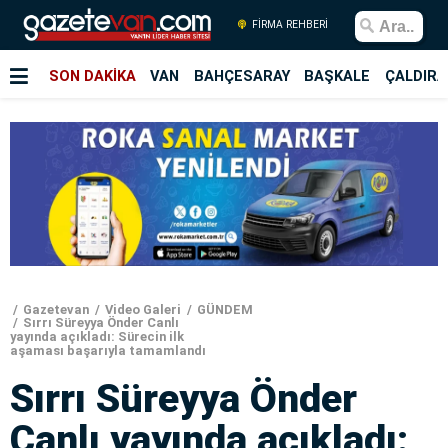
FİRMA REHBERİ
SON DAKİKA
VAN
BAHÇESARAY
BAŞKALE
ÇALDIRA
Gazetevan
Video Galeri
GÜNDEM
Sırrı Süreyya Önder Canlı
yayında açıkladı: Sürecin ilk
aşaması başarıyla tamamlandı
Sırrı Süreyya Önder
Canlı yayında açıkladı: