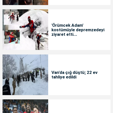
'Örümcek Adam'
kostümüyle depremzedeyi
ziyaret etti...
Van'da çığ düştü; 22 ev
tahliye edildi