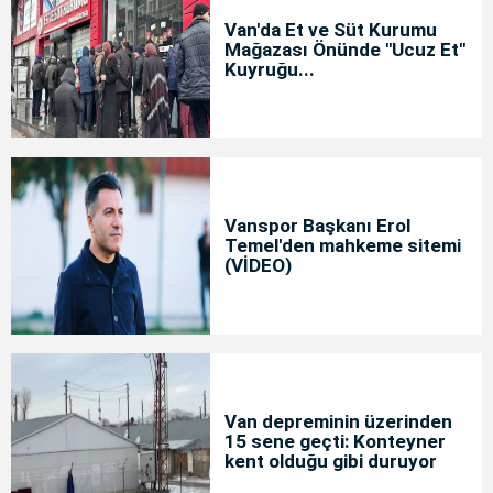
Van'da Et ve Süt Kurumu
Mağazası Önünde "Ucuz Et"
Kuyruğu...
Vanspor Başkanı Erol
Temel'den mahkeme sitemi
(VİDEO)
Van depreminin üzerinden
15 sene geçti: Konteyner
kent olduğu gibi duruyor