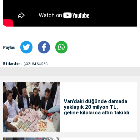
Paylaş
Etiketler :
ÇÖZÜM SÜRECİ
Van’daki düğünde damada
yaklaşık 20 milyon TL,
geline kilolarca altın takıldı