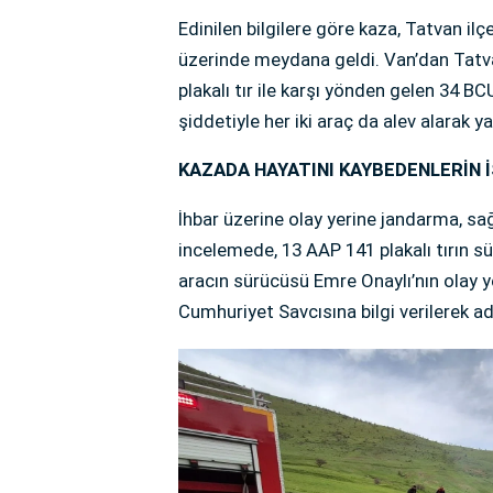
Edinilen bilgilere göre kaza, Tatvan i
üzerinde meydana geldi. Van’dan Tatva
plakalı tır ile karşı yönden gelen 34 B
şiddetiyle her iki araç da alev alarak 
KAZADA HAYATINI KAYBEDENLERİN İ
İhbar üzerine olay yerine jandarma, sağl
incelemede, 13 AAP 141 plakalı tırın s
aracın sürücüsü Emre Onaylı’nın olay yer
Cumhuriyet Savcısına bilgi verilerek ad