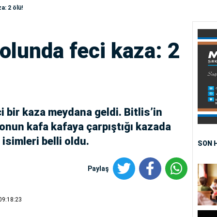
a: 2 ölü!
olunda feci kaza: 2
bir kaza meydana geldi. Bitlis’in
yonun kafa kafaya çarpıştığı kazada
isimleri belli oldu.
SON 
Paylaş
09:18:23