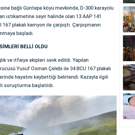
lçesine bağlı Güntepe köyü mevkiinde, D-300 karayolu
n istikametine seyir halinde olan 13 AAP 141
CU 167 plakalı kamyon ile çarpıştı. Çarpışmanın
yanmaya başladı.
SİMLERİ BELLİ OLDU
ık ve itfaiye ekipleri sevk edildi. Yapılan
ürücüsü Yusuf Osman Çelebi ile 34 BCU 167 plakalı
inde hayatını kaybettiği belirlendi. Kazayla ilgili
li soruşturma başlatıldı.