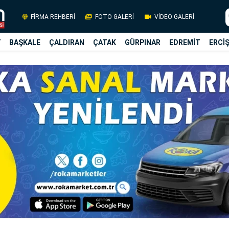
FİRMA REHBERİ
FOTO GALERİ
VİDEO GALERİ
Y
BAŞKALE
ÇALDIRAN
ÇATAK
GÜRPINAR
EDREMİT
ERCİ