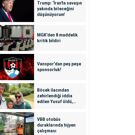
Trump: ‘İran'la savaşın
yakında biteceğini
düşünüyorum’
MGK'den 8 maddelik
kritik bildiri
Vanspor'dan peş peşe
sponsorluk!
Böcek ilacından
zehirlendiği iddia
edilen Yusuf öldü,
annesi yoğun bakımda
VBB otobüs
duraklarında hijyen
çalışması