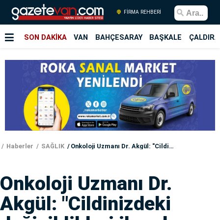
FİRMA REHBERİ
SON DAKİKA
VAN
BAHÇESARAY
BAŞKALE
ÇALDIRA
Haberler
SAĞLIK
Onkoloji Uzmanı Dr. Akgül: "Cildinizdeki değişiklikleri ihmal etmeyin"
Onkoloji Uzmanı Dr.
Akgül: "Cildinizdeki