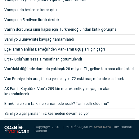
Vanspor'un yeni başkanı Özgür İreç İlhan kimdir?
Vanspor'da beklenen karar çıktı
Vanspor'a 5 milyon liralık destek
Van'ın dördüncü sınır kapısı için Türkmenoğlu'ndan kritik görüşme
Sahil yolu üniversite kavşağı tamamlandı
Ege İzmir Vanlılar Derneği’nden Van-İzmir uçuşları için çağrı
Erçek Gölü’nün sessiz misafirleri görüntülendi
Van’daki düğünde damada yaklaşık 20 milyon TL, geline kilolarca altın takıldı
Van Emniyetinin araç filosu yenileniyor: 72 eski araç mübadele edilecek
AK Partili Kayatürk: Van’a 209 bin metrekarelik yeni yaşam alanı
kazandırılacak
Emeklilere zam farkı ne zaman ödenecek? Tarih belli oldu mu?
Sahil yolu çalışmaları hız kesmeden devam ediyor
Copyright 2020
|
Yusuf KUŞAR ve
Azad KAYA
Tüm Hakları
Saklıdır.