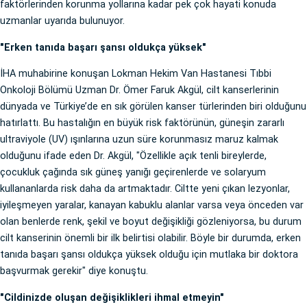
faktörlerinden korunma yollarına kadar pek çok hayati konuda
uzmanlar uyarıda bulunuyor.
"Erken tanıda başarı şansı oldukça yüksek"
İHA muhabirine konuşan Lokman Hekim Van Hastanesi Tıbbi
Onkoloji Bölümü Uzman Dr. Ömer Faruk Akgül, cilt kanserlerinin
dünyada ve Türkiye’de en sık görülen kanser türlerinden biri olduğunu
hatırlattı. Bu hastalığın en büyük risk faktörünün, güneşin zararlı
ultraviyole (UV) ışınlarına uzun süre korunmasız maruz kalmak
olduğunu ifade eden Dr. Akgül, "Özellikle açık tenli bireylerde,
çocukluk çağında sık güneş yanığı geçirenlerde ve solaryum
kullananlarda risk daha da artmaktadır. Ciltte yeni çıkan lezyonlar,
iyileşmeyen yaralar, kanayan kabuklu alanlar varsa veya önceden var
olan benlerde renk, şekil ve boyut değişikliği gözleniyorsa, bu durum
cilt kanserinin önemli bir ilk belirtisi olabilir. Böyle bir durumda, erken
tanıda başarı şansı oldukça yüksek olduğu için mutlaka bir doktora
başvurmak gerekir" diye konuştu.
"Cildinizde oluşan değişiklikleri ihmal etmeyin"