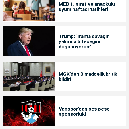
MEB 1. sınıf ve anaokulu
uyum haftası tarihleri
Trump: ‘İran'la savaşın
yakında biteceğini
düşünüyorum’
MGK'den 8 maddelik kritik
bildiri
Vanspor'dan peş peşe
sponsorluk!