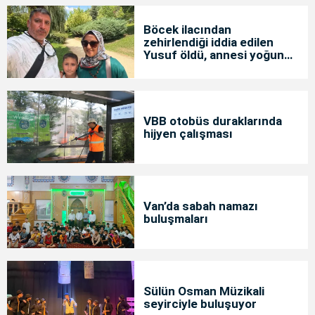
Böcek ilacından
zehirlendiği iddia edilen
Yusuf öldü, annesi yoğun
bakımda
VBB otobüs duraklarında
hijyen çalışması
Van’da sabah namazı
buluşmaları
Sülün Osman Müzikali
seyirciyle buluşuyor