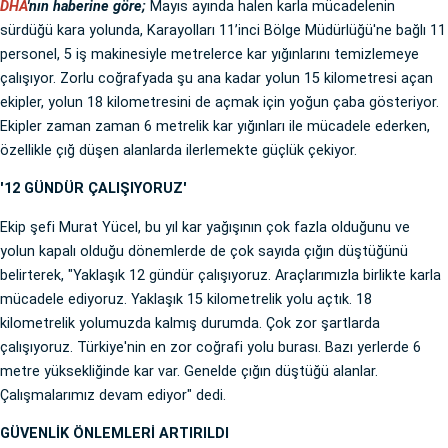
DHA
'nın haberine göre;
Mayıs ayında halen karla mücadelenin
sürdüğü kara yolunda, Karayolları 11’inci Bölge Müdürlüğü'ne bağlı 11
personel, 5 iş makinesiyle metrelerce kar yığınlarını temizlemeye
çalışıyor. Zorlu coğrafyada şu ana kadar yolun 15 kilometresi açan
ekipler, yolun 18 kilometresini de açmak için yoğun çaba gösteriyor.
Ekipler zaman zaman 6 metrelik kar yığınları ile mücadele ederken,
özellikle çığ düşen alanlarda ilerlemekte güçlük çekiyor.
'12 GÜNDÜR ÇALIŞIYORUZ'
Ekip şefi Murat Yücel, bu yıl kar yağışının çok fazla olduğunu ve
yolun kapalı olduğu dönemlerde de çok sayıda çığın düştüğünü
belirterek, "Yaklaşık 12 gündür çalışıyoruz. Araçlarımızla birlikte karla
mücadele ediyoruz. Yaklaşık 15 kilometrelik yolu açtık. 18
kilometrelik yolumuzda kalmış durumda. Çok zor şartlarda
çalışıyoruz. Türkiye'nin en zor coğrafi yolu burası. Bazı yerlerde 6
metre yüksekliğinde kar var. Genelde çığın düştüğü alanlar.
Çalışmalarımız devam ediyor" dedi.
GÜVENLİK ÖNLEMLERİ ARTIRILDI