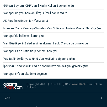
Gökçen Bayram, CHP Van İl Kadın Kolları Başkanı oldu
Vanspor'un yeni başkanı Özgür İreç İlhan kimdir?
AK Parti heyetinden MHP’ye ziyaret
İş insanı Zahir Kandaşoğlu'ndan Van Gölü için 'Turizm Master Planı' çağrısı
Vanspor'da beklenen karar çıktı
Van Büyükşehir Belediyesinin alternatif yolu 7 ayda deforme oldu
Vanspor FK'da Fatih Sarp dönemi başlıyor
Yaz tatilinde dünyaca ünlü Van kedilerine ziyaretçi akını
İpekyolu Belediyesi iki kadın spor merkezinin açılışını gerçekleştirdi
Vanspor FK'dan akademi seçmesi
Copyright 2020
|
Yusuf KUŞAR ve
Azad KAYA
Tüm Hakları
Saklıdır.
VAN