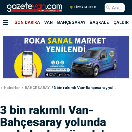
FİRMA REHBERİ
SON DAKİKA
VAN
BAHÇESARAY
BAŞKALE
ÇALDIRA
Haberler
BAHÇESARAY
3 bin rakımlı Van-Bahçesaray yolunda zorlu karla mücadele
3 bin rakımlı Van-
Bahçesaray yolunda