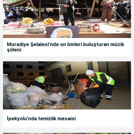
Muradiye Şelalesi’nde on binleri buluşturan müzik
şöleni
İpekyolu’nda temizlik mesaisi