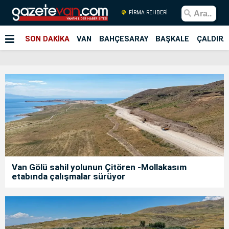
FİRMA REHBERİ
SON DAKİKA
VAN
BAHÇESARAY
BAŞKALE
ÇALDIRA
Van Gölü sahil yolunun Çitören -Mollakasım
etabında çalışmalar sürüyor