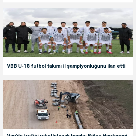
VBB U-18 futbol takımı il şampiyonluğunu ilan etti
Van'da trafiği rahatlatacak hamle: Bölge Hastanesi