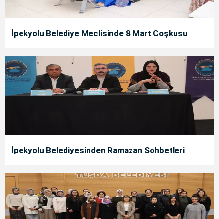
İpekyolu Belediye Meclisinde 8 Mart Coşkusu
İpekyolu Belediyesinden Ramazan Sohbetleri