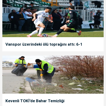
Vanspor üzerindeki ölü toprağını attı: 6-1
Kevenli TOKİ’de Bahar Temizliği