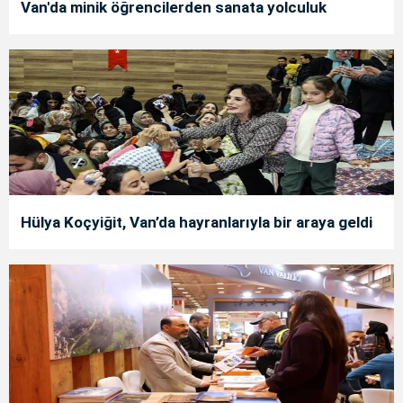
Van'da minik öğrencilerden sanata yolculuk
Hülya Koçyiğit, Van’da hayranlarıyla bir araya geldi