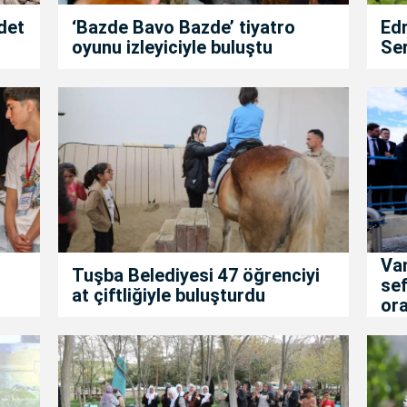
det
‘Bazde Bavo Bazde’ tiyatro
Edr
oyunu izleyiciyle buluştu
Ser
Va
Tuşba Belediyesi 47 öğrenciyi
sef
at çiftliğiyle buluşturdu
ora