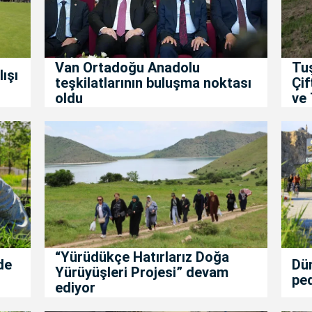
Van Ortadoğu Anadolu
Tu
ışı
teşkilatlarının buluşma noktası
Çif
oldu
ve 
“Yürüdükçe Hatırlarız Doğa
de
Dün
Yürüyüşleri Projesi” devam
ped
ediyor