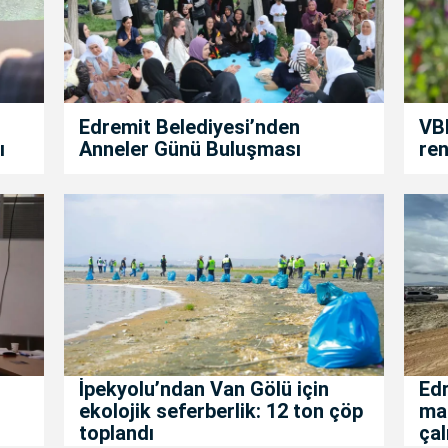
Edremit Belediyesi’nden
VBB
ı
Anneler Günü Buluşması
ren
İpekyolu’ndan Van Gölü için
Edr
ekolojik seferberlik: 12 ton çöp
mah
toplandı
çal