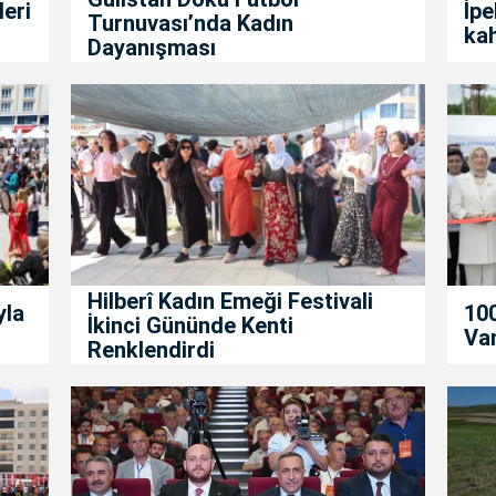
leri
İpe
Turnuvası’nda Kadın
kah
Dayanışması
Hilberî Kadın Emeği Festivali
yla
100
İkinci Gününde Kenti
Van
Renklendirdi