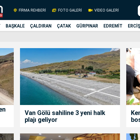
FİRMA REHBERİ
FOTO GALERİ
VİDEO GALERİ
Y
BAŞKALE
ÇALDIRAN
ÇATAK
GÜRPINAR
EDREMİT
ERCİ
en
Van Gölü sahiline 3 yeni halk
Ken
plajı geliyor
bos