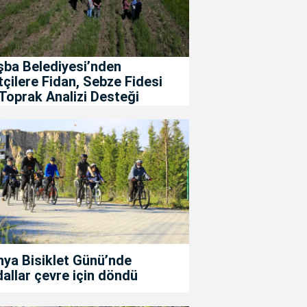
şba Belediyesi’nden
tçilere Fidan, Sebze Fidesi
Toprak Analizi Desteği
ya Bisiklet Günü’nde
allar çevre için döndü