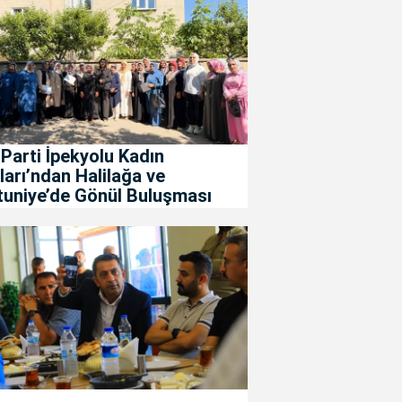
Parti İpekyolu Kadın
ları’ndan Halilağa ve
tuniye’de Gönül Buluşması