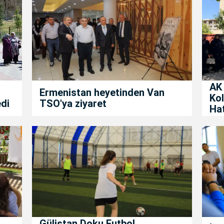
AK 
Ermenistan heyetinden Van
Kol
edi
TSO'ya ziyaret
Ha
Gülistan Doku Futbol