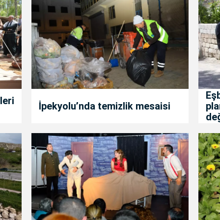
Eş
leri
İpekyolu’nda temizlik mesaisi
pla
değ