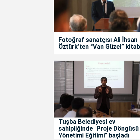
Fotoğraf sanatçısı Ali İhsan
Öztürk’ten “Van Güzel” kitab
Tuşba Belediyesi ev
sahipliğinde "Proje Döngüsü
Yönetimi Eğitimi" başladı