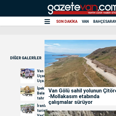
SON DAKİKA
VAN
BAHÇESARA
DİĞER GALERİLER
Van
Uçamıyor:
Uçak
Seferleri
İpekyolu
Van Gölü sahil yolunun Çitör
İçin
Belediyesi
-Mollakasım etabında
İmza
tahrip
Kampanyası...
çalışmalar sürüyor
edilen
İranlı
kiliseler
turistler
için
Van'daki