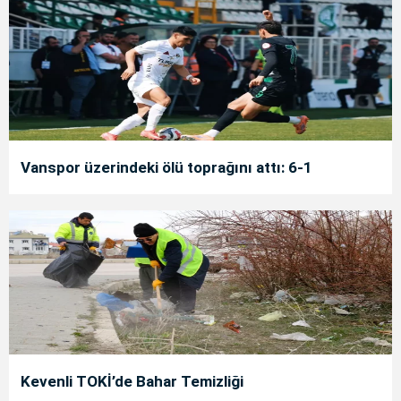
Vanspor üzerindeki ölü toprağını attı: 6-1
Kevenli TOKİ’de Bahar Temizliği