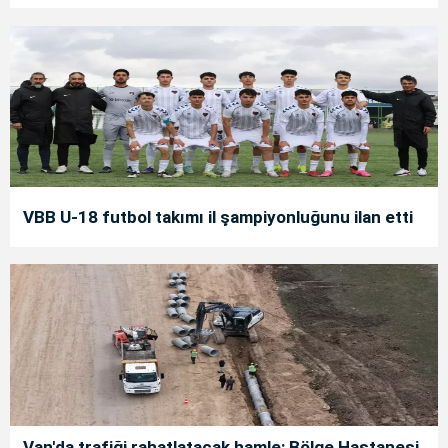
VBB U-18 futbol takımı il şampiyonluğunu ilan etti
Van'da trafiği rahatlatacak hamle: Bölge Hastanesi