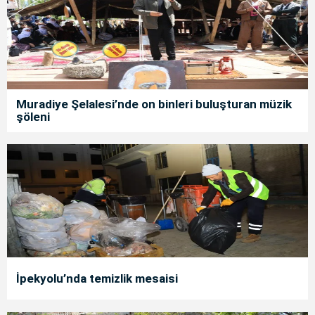
Muradiye Şelalesi’nde on binleri buluşturan müzik
şöleni
İpekyolu’nda temizlik mesaisi