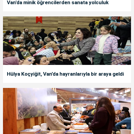
Van'da minik öğrencilerden sanata yolculuk
Hülya Koçyiğit, Van’da hayranlarıyla bir araya geldi