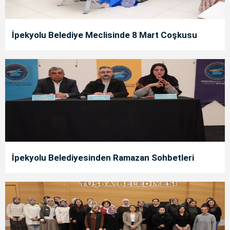
İpekyolu Belediye Meclisinde 8 Mart Coşkusu
İpekyolu Belediyesinden Ramazan Sohbetleri