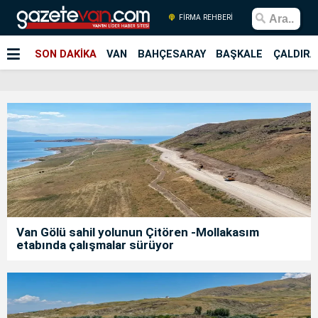
FİRMA REHBERİ
SON DAKİKA
VAN
BAHÇESARAY
BAŞKALE
ÇALDIRA
Van Gölü sahil yolunun Çitören -Mollakasım
etabında çalışmalar sürüyor