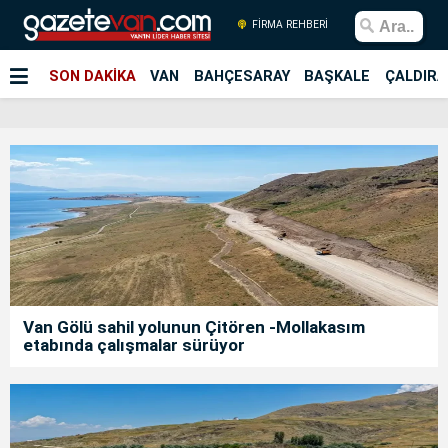
FİRMA REHBERİ
SON DAKİKA
VAN
BAHÇESARAY
BAŞKALE
ÇALDIRA
Van Gölü sahil yolunun Çitören -Mollakasım
etabında çalışmalar sürüyor