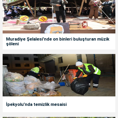
Muradiye Şelalesi’nde on binleri buluşturan müzik
şöleni
İpekyolu’nda temizlik mesaisi