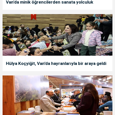
Van'da minik öğrencilerden sanata yolculuk
Hülya Koçyiğit, Van’da hayranlarıyla bir araya geldi