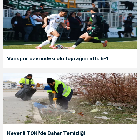
Vanspor üzerindeki ölü toprağını attı: 6-1
Kevenli TOKİ’de Bahar Temizliği