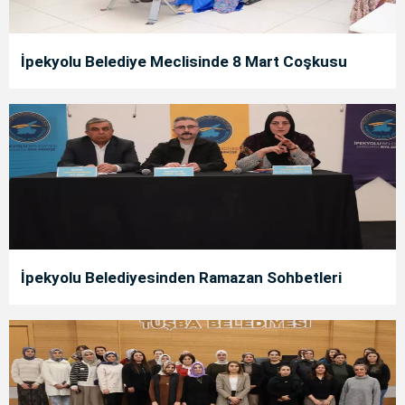
İpekyolu Belediye Meclisinde 8 Mart Coşkusu
İpekyolu Belediyesinden Ramazan Sohbetleri