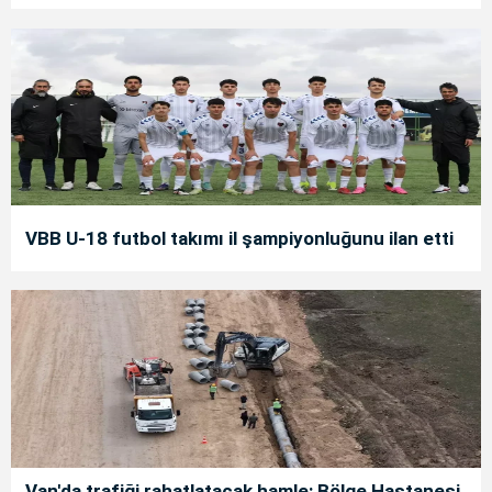
VBB U-18 futbol takımı il şampiyonluğunu ilan etti
Van'da trafiği rahatlatacak hamle: Bölge Hastanesi