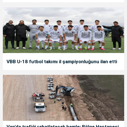
VBB U-18 futbol takımı il şampiyonluğunu ilan etti
Van'da trafiği rahatlatacak hamle: Bölge Hastanesi