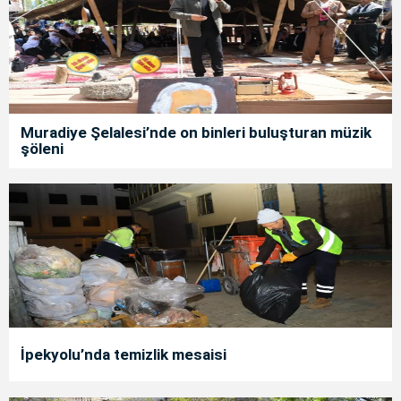
Muradiye Şelalesi’nde on binleri buluşturan müzik
şöleni
İpekyolu’nda temizlik mesaisi