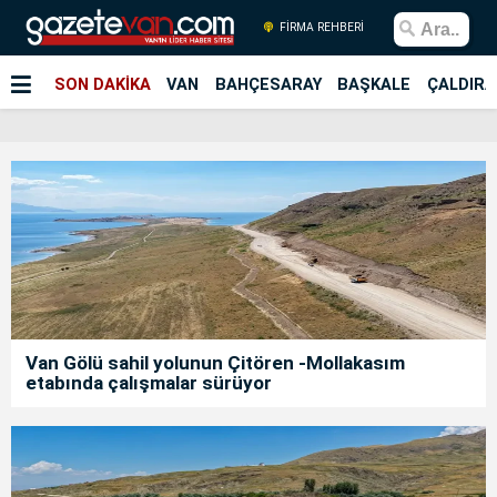
FİRMA REHBERİ
SON DAKİKA
VAN
BAHÇESARAY
BAŞKALE
ÇALDIRA
Van Gölü sahil yolunun Çitören -Mollakasım
etabında çalışmalar sürüyor