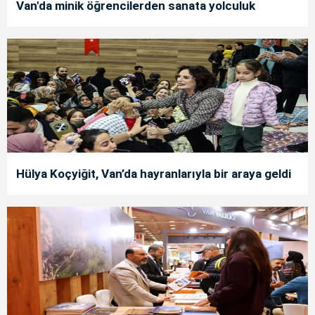
Van'da minik öğrencilerden sanata yolculuk
Hülya Koçyiğit, Van’da hayranlarıyla bir araya geldi