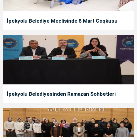
İpekyolu Belediye Meclisinde 8 Mart Coşkusu
İpekyolu Belediyesinden Ramazan Sohbetleri