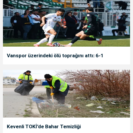
Vanspor üzerindeki ölü toprağını attı: 6-1
Kevenli TOKİ’de Bahar Temizliği