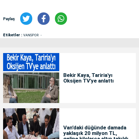
Paylaş
Etiketler :
VANSPOR
Bekir Kaya, Tariria'yı
Oksijen TV'ye anlattı
Van’daki düğünde damada
yaklaşık 20 milyon TL,
geline kilolarca altın takıldı