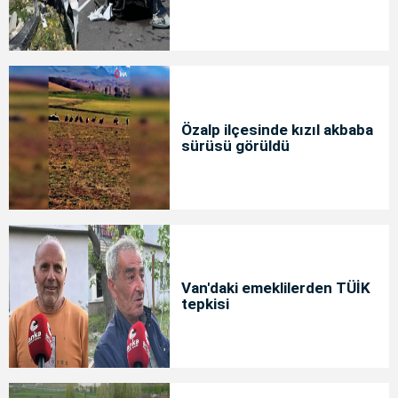
Özalp ilçesinde kızıl akbaba
sürüsü görüldü
Van'daki emeklilerden TÜİK
tepkisi