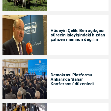
Hüseyin Çelik: Ben açıkçası
sürecin işleyişindeki hızdan
şahsen memnun değilim
Demokrasi Platformu
Ankara’da 'Bahar
Konferansı' düzenledi