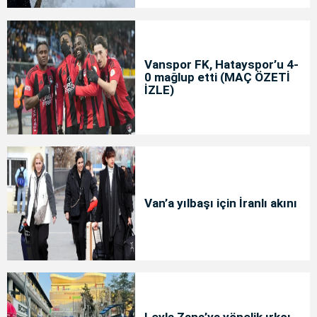
Vanspor FK, Hatayspor’u 4-
0 mağlup etti (MAÇ ÖZETİ
İZLE)
Van’a yılbaşı için İranlı akını
Leyla Zana’ya yönelik ırkçı