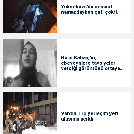
Yüksekova’da cemaat
namazdayken çatı çöktü
Rojin Kabaiş’in,
ebeveynlere tavsiyeler
verdiği görüntüsü ortaya
çıktı
Van'da 110 yerleşim yeri
ulaşıma açıldı