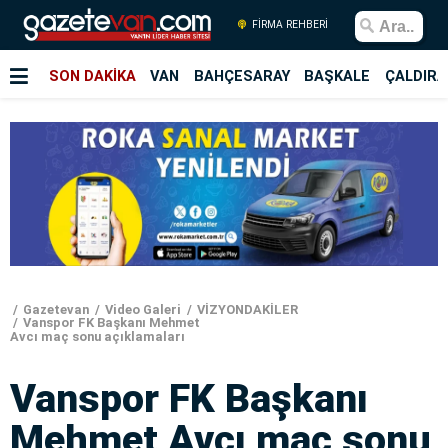
FİRMA REHBERİ
SON DAKİKA
VAN
BAHÇESARAY
BAŞKALE
ÇALDIRA
Gazetevan
Video Galeri
VİZYONDAKİLER
Vanspor FK Başkanı Mehmet
Avcı maç sonu açıklamaları
Vanspor FK Başkanı
Mehmet Avcı maç sonu