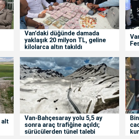
Van’daki düğünde damada
Van
yaklaşık 20 milyon TL, geline
Fes
kilolarca altın takıldı
Van-Bahçesaray yolu 5,5 ay
Bin
 alt
sonra araç trafiğine açıldı;
ca
sürücülerden tünel talebi
kur