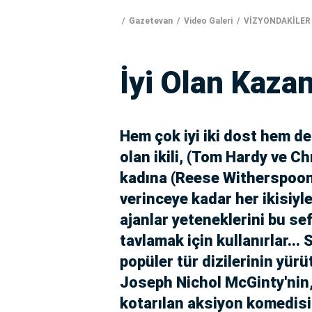
Gazetevan
Video Galeri
VİZYONDAKİLER
İyi Olan Kaza
Hem çok iyi iki dost hem de
olan ikili, (Tom Hardy ve Ch
kadına (Reese Witherspoon)
verinceye kadar her ikisiyl
ajanlar yeteneklerini bu sef
tavlamak için kullanırlar...
popüler tür dizilerinin yür
Joseph Nichol McGinty'nin
kotarılan aksiyon komedisi