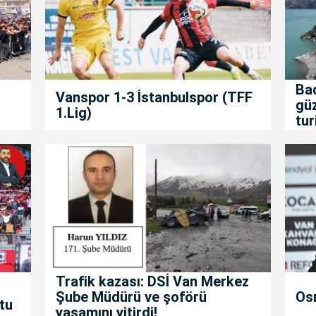
Bad
Vanspor 1-3 İstanbulspor (TFF
gü
1.Lig)
tur
Trafik kazası: DSİ Van Merkez
Şube Müdürü ve şoförü
Os
tu
yaşamını yitirdi!