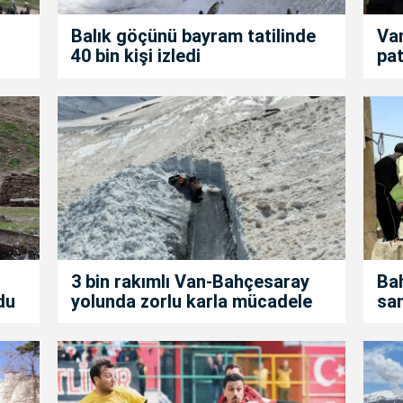
Balık göçünü bayram tatilinde
Van
40 bin kişi izledi
pat
3 bin rakımlı Van-Bahçesaray
Bah
du
yolunda zorlu karla mücadele
san