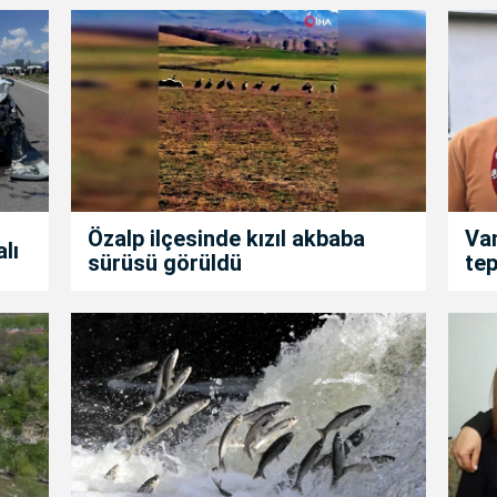
Özalp ilçesinde kızıl akbaba
Van
alı
sürüsü görüldü
tep