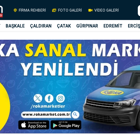
FİRMA REHBERİ
FOTO GALERİ
VİDEO GALERİ
Y
BAŞKALE
ÇALDIRAN
ÇATAK
GÜRPINAR
EDREMİT
ERCİ