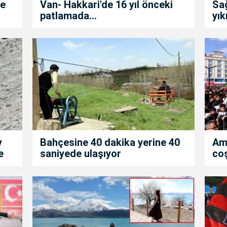
de
Van- Hakkari'de 16 yıl önceki
Sa
patlamada...
yık
y
Bahçesine 40 dakika yerine 40
Am
e
saniyede ulaşıyor
co