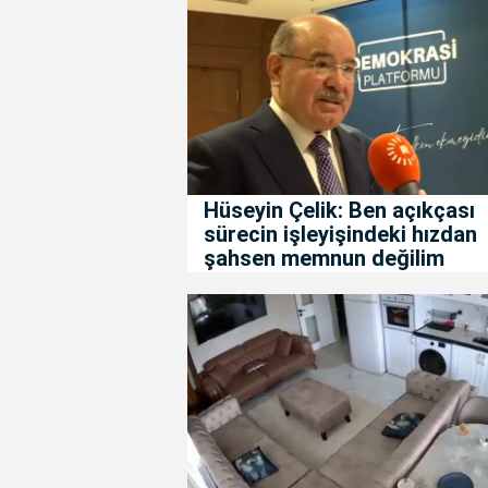
Hüseyin Çelik: Ben açıkçası
sürecin işleyişindeki hızdan
şahsen memnun değilim