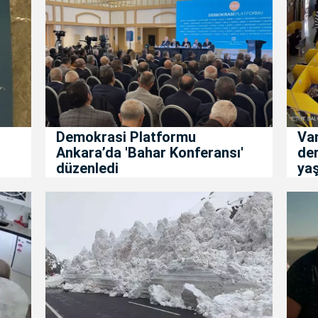
Demokrasi Platformu
Va
Ankara’da 'Bahar Konferansı'
de
düzenledi
ya