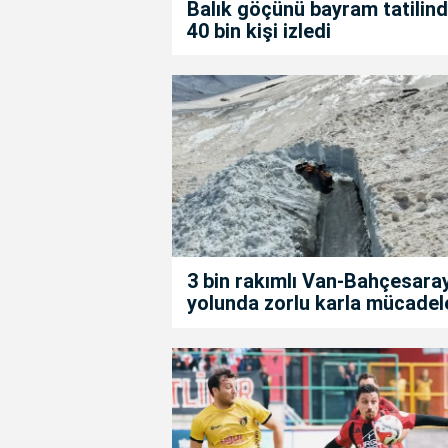
Balık göçünü bayram tatilin
40 bin kişi izledi
3 bin rakımlı Van-Bahçesara
yolunda zorlu karla mücadel