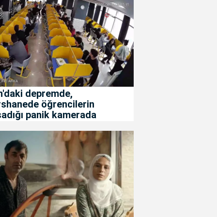
n'daki depremde,
rshanede öğrencilerin
şadığı panik kamerada