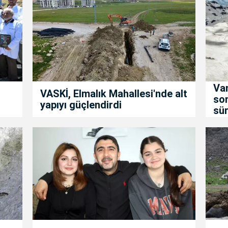
Van
VASKİ, Elmalık Mahallesi'nde alt
son
yapıyı güçlendirdi
sür