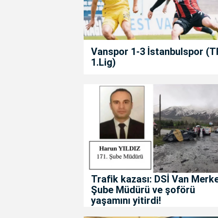
Vanspor 1-3 İstanbulspor (T
1.Lig)
Trafik kazası: DSİ Van Merk
Şube Müdürü ve şoförü
yaşamını yitirdi!