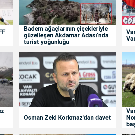
Badem ağaçlarının çiçekleriyle
FF
Va
güzelleşen Akdamar Adası'nda
Van
turist yoğunluğu
ez
Van
Osman Zeki Korkmaz'dan davet
No
baş