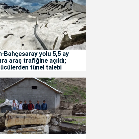
-Bahçesaray yolu 5,5 ay
ra araç trafiğine açıldı;
ücülerden tünel talebi