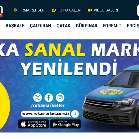
FİRMA REHBERİ
FOTO GALERİ
VİDEO GALERİ
Y
BAŞKALE
ÇALDIRAN
ÇATAK
GÜRPINAR
EDREMİT
ERCİ