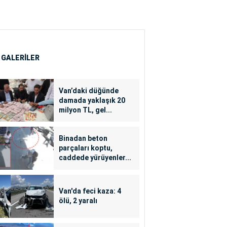
 GALERİLER
Van’daki düğünde
damada yaklaşık 20
milyon TL, gel...
Binadan beton
parçaları koptu,
caddede yürüyenler...
Van'da feci kaza: 4
ölü, 2 yaralı