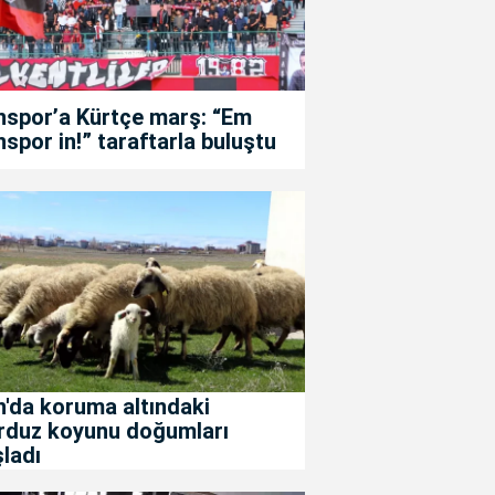
nspor’a Kürtçe marş: “Em
spor in!” taraftarla buluştu
'da koruma altındaki
rduz koyunu doğumları
ladı