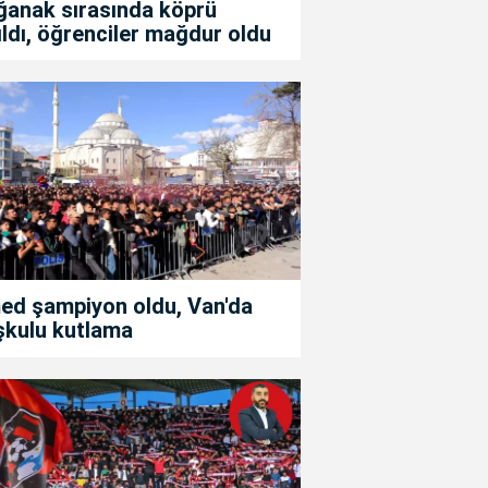
ğanak sırasında köprü
ıldı, öğrenciler mağdur oldu
ed şampiyon oldu, Van'da
şkulu kutlama