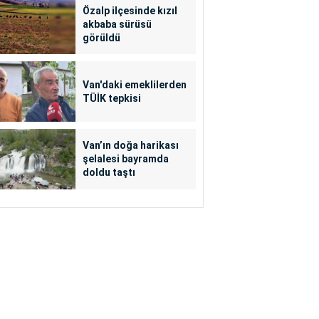
Özalp ilçesinde kızıl
akbaba sürüsü
görüldü
Van'daki emeklilerden
TÜİK tepkisi
Van’ın doğa harikası
şelalesi bayramda
doldu taştı