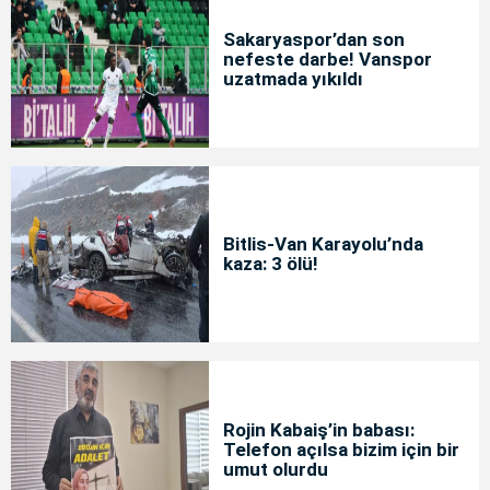
Sakaryaspor’dan son
nefeste darbe! Vanspor
uzatmada yıkıldı
Bitlis-Van Karayolu’nda
kaza: 3 ölü!
Rojin Kabaiş’in babası:
Telefon açılsa bizim için bir
umut olurdu