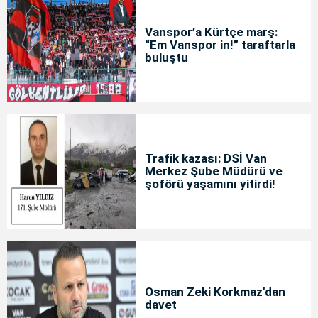
Vanspor’a Kürtçe marş:
“Em Vanspor in!” taraftarla
buluştu
Trafik kazası: DSİ Van
Merkez Şube Müdürü ve
şoförü yaşamını yitirdi!
Osman Zeki Korkmaz'dan
davet