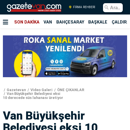
FİRMA REHBERİ
SON DAKİKA
VAN
BAHÇESARAY
BAŞKALE
ÇALDIRA
Gazetevan
Video Galeri
ÖNE ÇIKANLAR
Van Büyükşehir Belediyesi eksi
10 derecede süs lahanası üretiyor
Van Büyükşehir
Belediyesi eksi 10