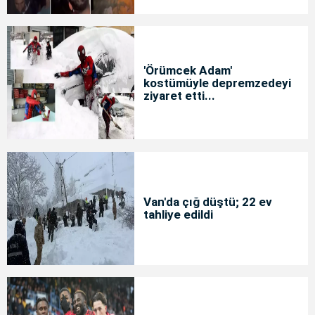
'Örümcek Adam'
kostümüyle depremzedeyi
ziyaret etti...
Van'da çığ düştü; 22 ev
tahliye edildi