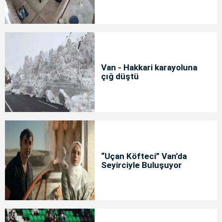
Van - Hakkari karayoluna
çığ düştü
“Uçan Köfteci” Van’da
Seyirciyle Buluşuyor