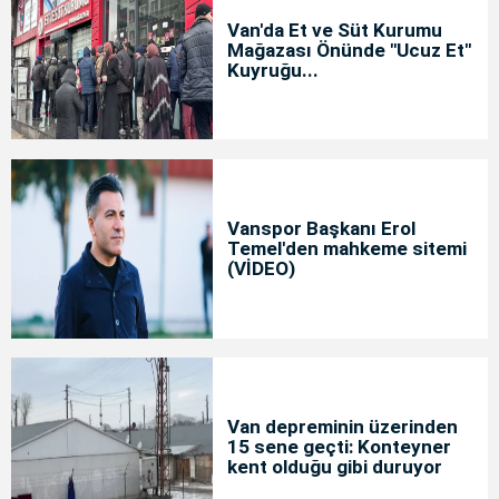
Van'da Et ve Süt Kurumu
Mağazası Önünde "Ucuz Et"
Kuyruğu...
Vanspor Başkanı Erol
Temel'den mahkeme sitemi
(VİDEO)
Van depreminin üzerinden
15 sene geçti: Konteyner
kent olduğu gibi duruyor