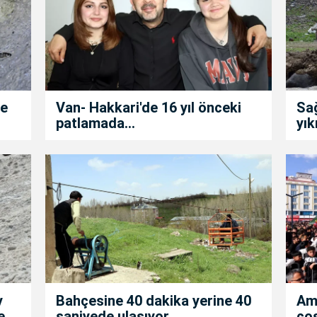
de
Van- Hakkari'de 16 yıl önceki
Sa
patlamada...
yık
y
Bahçesine 40 dakika yerine 40
Am
e
saniyede ulaşıyor
co