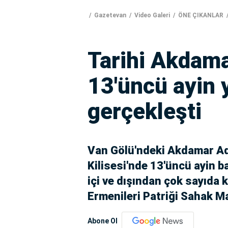
Gazetevan
Video Galeri
ÖNE ÇIKANLAR
Tarihi Akdama
13'üncü ayin 
gerçekleşti
Van Gölü'ndeki Akdamar Ad
Kilisesi'nde 13'üncü ayin ba
içi ve dışından çok sayıda k
Ermenileri Patriği Sahak M
Abone Ol