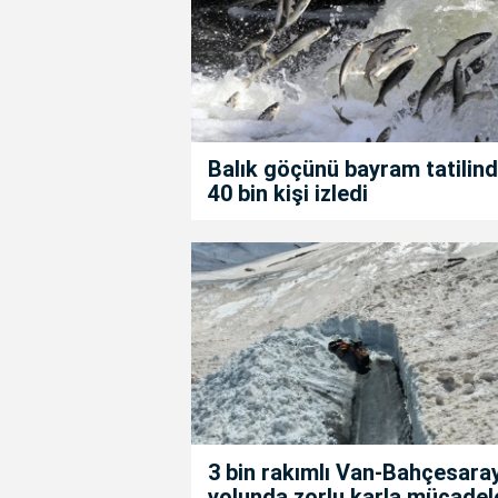
Balık göçünü bayram tatilin
40 bin kişi izledi
3 bin rakımlı Van-Bahçesara
yolunda zorlu karla mücadel