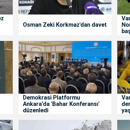
ez
Van
Osman Zeki Korkmaz'dan davet
No
baş
Demokrasi Platformu
Va
Ankara’da 'Bahar Konferansı'
de
düzenledi
ya