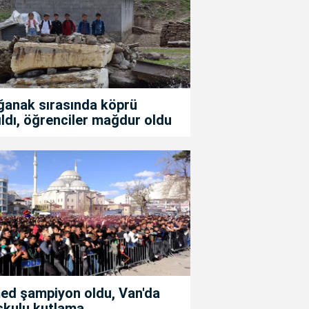
ğanak sırasında köprü
ıldı, öğrenciler mağdur oldu
ed şampiyon oldu, Van'da
şkulu kutlama