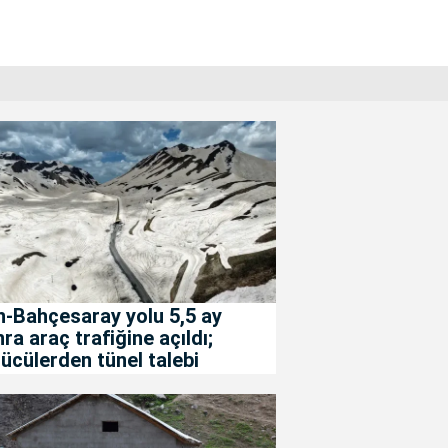
-Bahçesaray yolu 5,5 ay
ra araç trafiğine açıldı;
ücülerden tünel talebi