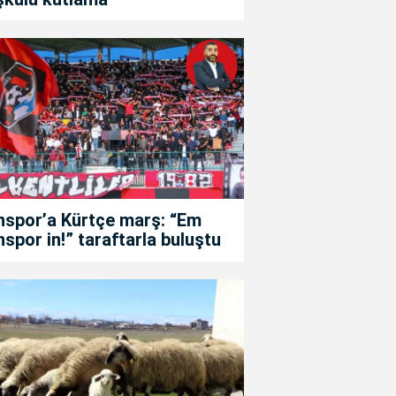
nspor’a Kürtçe marş: “Em
spor in!” taraftarla buluştu