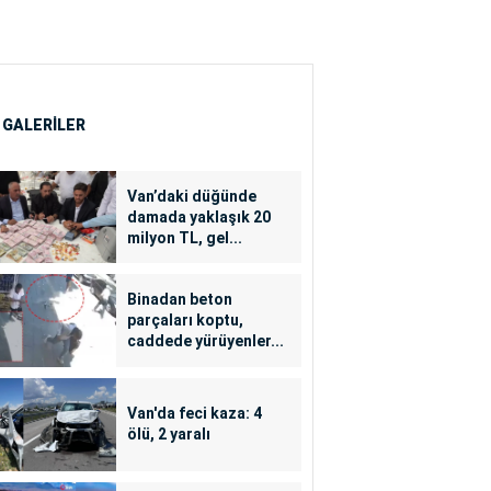
 GALERİLER
Van’daki düğünde
damada yaklaşık 20
milyon TL, gel...
Binadan beton
parçaları koptu,
caddede yürüyenler...
Van'da feci kaza: 4
ölü, 2 yaralı