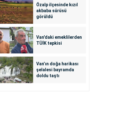
Özalp ilçesinde kızıl
akbaba sürüsü
görüldü
Van'daki emeklilerden
TÜİK tepkisi
Van’ın doğa harikası
şelalesi bayramda
doldu taştı