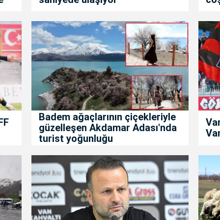
Badem ağaçlarının çiçekleriyle
FF
Va
güzelleşen Akdamar Adası'nda
Van
turist yoğunluğu