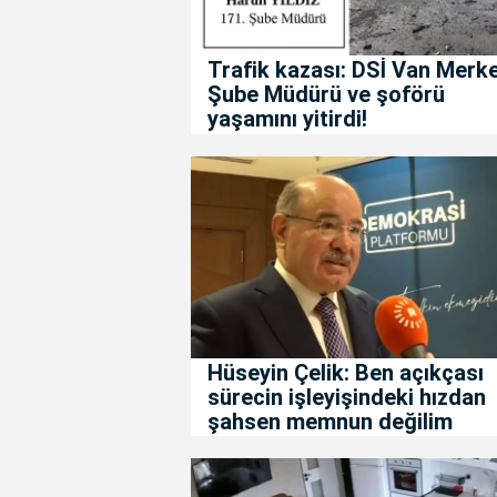
Trafik kazası: DSİ Van Merk
Şube Müdürü ve şoförü
yaşamını yitirdi!
Hüseyin Çelik: Ben açıkçası
sürecin işleyişindeki hızdan
şahsen memnun değilim