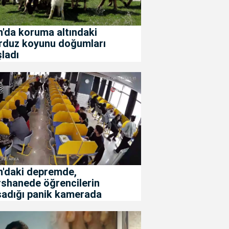
'da koruma altındaki
rduz koyunu doğumları
ladı
n'daki depremde,
rshanede öğrencilerin
şadığı panik kamerada