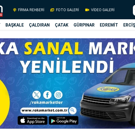
FİRMA REHBERİ
FOTO GALERİ
VİDEO GALERİ
Y
BAŞKALE
ÇALDIRAN
ÇATAK
GÜRPINAR
EDREMİT
ERCİ