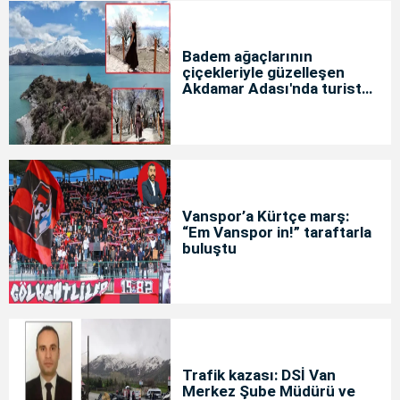
Badem ağaçlarının
çiçekleriyle güzelleşen
Akdamar Adası'nda turist
yoğunluğu
Vanspor’a Kürtçe marş:
“Em Vanspor in!” taraftarla
buluştu
Trafik kazası: DSİ Van
Merkez Şube Müdürü ve