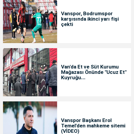
Vanspor, Bodrumspor
karşısında ikinci yarı fişi
çekti
Van'da Et ve Süt Kurumu
Mağazası Önünde "Ucuz Et"
Kuyruğu...
Vanspor Başkanı Erol
Temel'den mahkeme sitemi
(VİDEO)