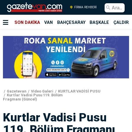
FİRMA REHBERİ
SON DAKİKA
VAN
BAHÇESARAY
BAŞKALE
ÇALDIRA
Gazetevan
Video Galeri
KURTLAR VADİSİ PUSU
Kurtlar Vadisi Pusu 119. Bölüm
Fragmanı (Güncel)
Kurtlar Vadisi Pusu
119. Bölüm Fragmanı