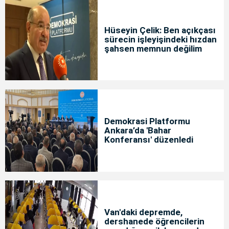
Hüseyin Çelik: Ben açıkçası
sürecin işleyişindeki hızdan
şahsen memnun değilim
Demokrasi Platformu
Ankara’da 'Bahar
Konferansı' düzenledi
Van'daki depremde,
dershanede öğrencilerin