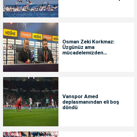
Osman Zeki Korkmaz:
Üzgünüz ama
mücadelemizden
memnunuz
Vanspor Amed
deplasmanından eli boş
döndü