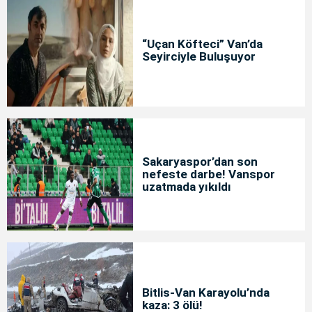
“Uçan Köfteci” Van’da
Seyirciyle Buluşuyor
Sakaryaspor’dan son
nefeste darbe! Vanspor
uzatmada yıkıldı
Bitlis-Van Karayolu’nda
kaza: 3 ölü!