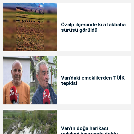
Özalp ilçesinde kızıl akbaba
sürüsü görüldü
Van'daki emeklilerden TÜİK
tepkisi
Van’ın doğa harikası
şelalesi bayramda doldu