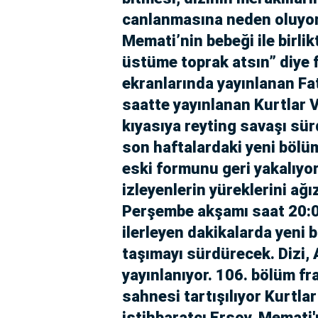
canlanmasına neden oluyor
Memati’nin bebeği ile birlik
üstüme toprak atsın” diye f
ekranlarında yayınlanan Fat
saatte yayınlanan Kurtlar V
kıyasıya reyting savaşı s
son haftalardaki yeni bölüm
eski formunu geri yakalıyor
izleyenlerin yüreklerini ağı
Perşembe akşamı saat 20:00
ilerleyen dakikalarda yeni 
taşımayı sürdürecek. Dizi
yayınlanıyor. 106. bölüm f
sahnesi tartışılıyor Kurtl
istihbaratçı Ersoy, Memati