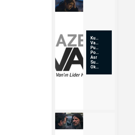
Kurtlar
Vadisi
Pusu'da
Polat
Asr
Suresi'ni
Okuyor...