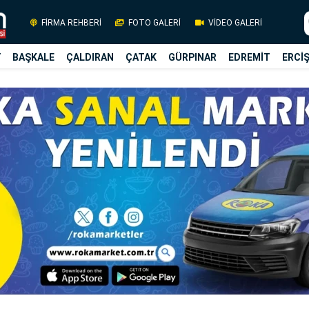
FİRMA REHBERİ
FOTO GALERİ
VİDEO GALERİ
Y
BAŞKALE
ÇALDIRAN
ÇATAK
GÜRPINAR
EDREMİT
ERCİ