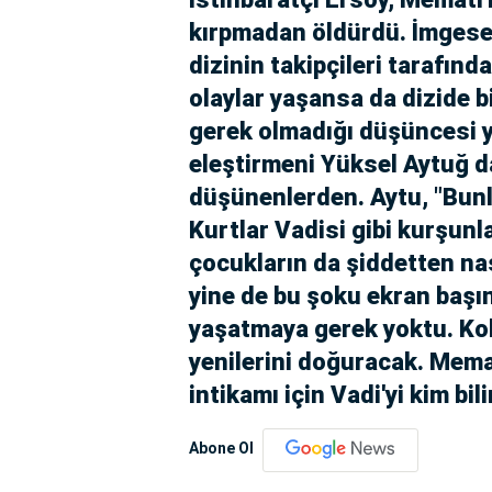
kırpmadan öldürdü. İmgesel
dizinin takipçileri tarafınd
olaylar yaşansa da dizide 
gerek olmadığı düşüncesi y
eleştirmeni Yüksel Aytuğ d
düşünenlerden. Aytu, "Bunl
Kurtlar Vadisi gibi kurşunla
çocukların da şiddetten na
yine de bu şoku ekran başın
yaşatmaya gerek yoktu. Kola
yenilerini doğuracak. Memat
intikamı için Vadi'yi kim bil
Abone Ol