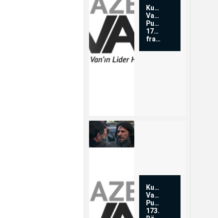
Kurtlar
Vadisi
Pusu
174.Bölüm
fragmanı
Kurtlar
Vadisi
Pusu
173.