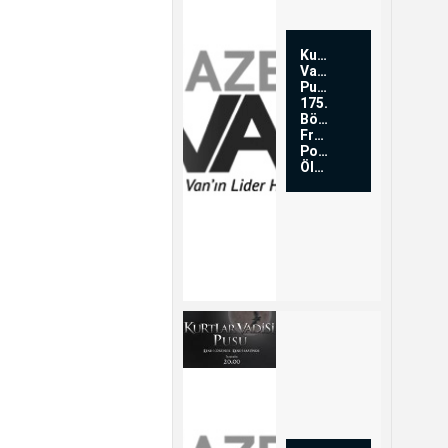
Kurtlar
Vadisi
Pusu
175.
Bölüm
Fragmanı-
Polat
Ölü...