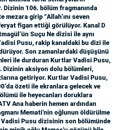
. Dizinin 106. bölüm fragmanında
te mezara girip “Allah’ını seven
eryat figan ettiği görülüyor. Kanal D
magül’ün Suçu Ne dizisi ile aynı
adisi Pusu, rakip kanaldaki bu dizi ile
ürdürüyor. Son zamanlardaki düşüşünü
leri ile durduran Kurtlar Vadisi Pusu,
. Dizinin aksiyon dolu bölümleri,
zlarına getiriyor. Kurtlar Vadisi Pusu,
’da özeti ile ekranlara gelecek ve
bölümü ile heyecanları doruklara
, ATV Ana haberin hemen ardından
ragmanı Memati'nin oğlunun öldürülme
ar Vadisi Pusu dizisinin son bölümünde
'nin minik oğlu Mamoş'u gözünü bile