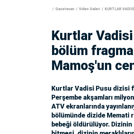
Gazetevan
Video Galeri
KURTLAR VADİSİ
Kurtlar Vadis
bölüm fragman
Mamoş'un cen
Kurtlar Vadisi Pusu dizisi 
Perşembe akşamları milyonl
ATV ekranlarında yayınlanıy
bölümünde dizide Memati 
bebeği öldürülüyor. Dizini
bitmesi, dizinin meraklıları