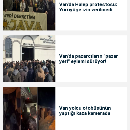
Van’da Halep protestosu:
Yürüyüşe izin verilmedi
Van'da pazarcıların "pazar
yeri" eylemi sürüyor!
Van yolcu otobüsünün
yaptığı kaza kamerada