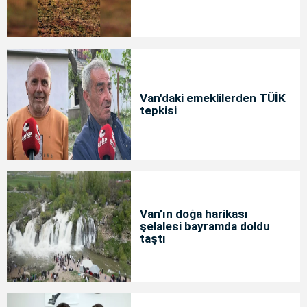
Van'daki emeklilerden TÜİK
tepkisi
Van’ın doğa harikası
şelalesi bayramda doldu
taştı