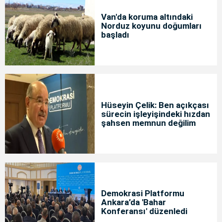
Van'da koruma altındaki
Norduz koyunu doğumları
başladı
Hüseyin Çelik: Ben açıkçası
sürecin işleyişindeki hızdan
şahsen memnun değilim
Demokrasi Platformu
Ankara’da 'Bahar
Konferansı' düzenledi