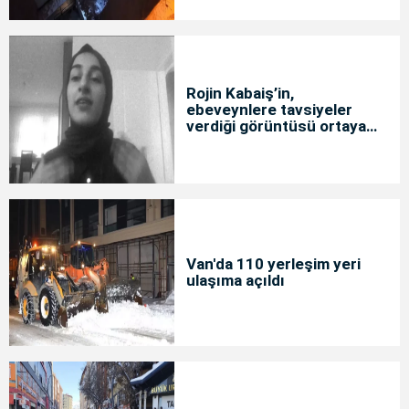
Rojin Kabaiş’in,
ebeveynlere tavsiyeler
verdiği görüntüsü ortaya
çıktı
Van'da 110 yerleşim yeri
ulaşıma açıldı