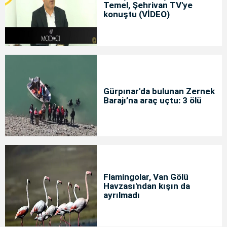
Temel, Şehrivan TV'ye
konuştu (VİDEO)
Gürpınar'da bulunan Zernek
Barajı’na araç uçtu: 3 ölü
Flamingolar, Van Gölü
Havzası'ndan kışın da
ayrılmadı