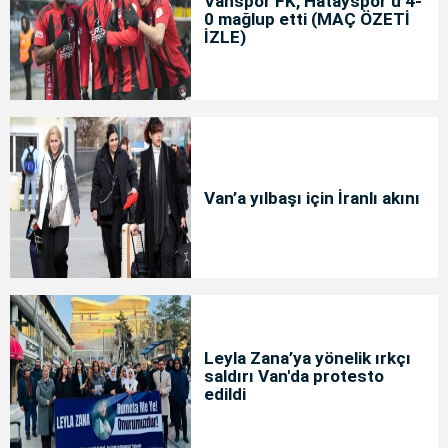
Vanspor FK, Hatayspor’u 4-
0 mağlup etti (MAÇ ÖZETİ
İZLE)
Van’a yılbaşı için İranlı akını
Leyla Zana’ya yönelik ırkçı
saldırı Van'da protesto
edildi