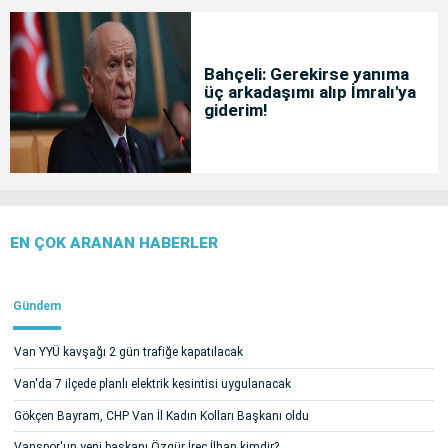
Bahçeli: Gerekirse yanıma
üç arkadaşımı alıp İmralı'ya
giderim!
EN ÇOK ARANAN HABERLER
Gündem
Van YYÜ kavşağı 2 gün trafiğe kapatılacak
Van'da 7 ilçede planlı elektrik kesintisi uygulanacak
Gökçen Bayram, CHP Van İl Kadın Kolları Başkanı oldu
Vanspor'un yeni başkanı Özgür İreç İlhan kimdir?