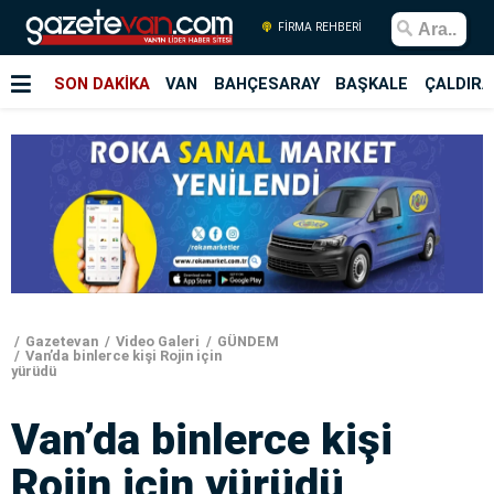
FİRMA REHBERİ
SON DAKİKA
VAN
BAHÇESARAY
BAŞKALE
ÇALDIRA
Gazetevan
Video Galeri
GÜNDEM
Van’da binlerce kişi Rojin için
yürüdü
Van’da binlerce kişi
Rojin için yürüdü