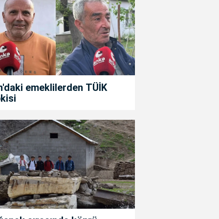
'daki emeklilerden TÜİK
kisi