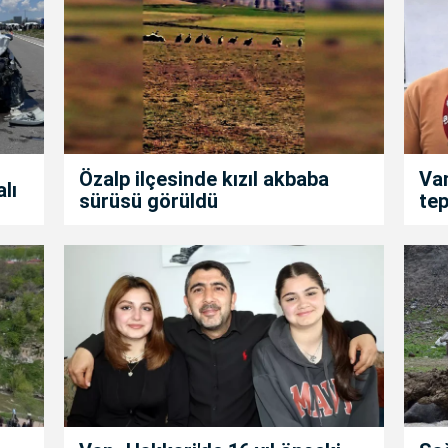
Özalp ilçesinde kızıl akbaba
Van
alı
sürüsü görüldü
tep