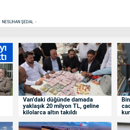
NESLİHAN ŞEDAL
Van’daki düğünde damada
Bin
yaklaşık 20 milyon TL, geline
ca
kilolarca altın takıldı
kur