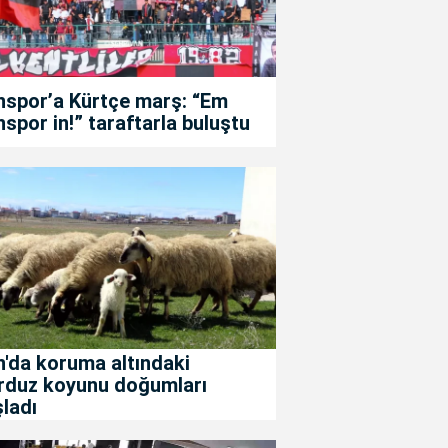
nspor’a Kürtçe marş: “Em
spor in!” taraftarla buluştu
'da koruma altındaki
rduz koyunu doğumları
ladı