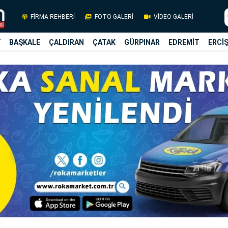
FİRMA REHBERİ
FOTO GALERİ
VİDEO GALERİ
Y
BAŞKALE
ÇALDIRAN
ÇATAK
GÜRPINAR
EDREMİT
ERCİ