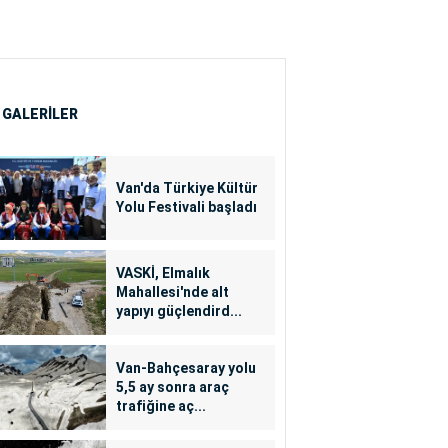
 GALERİLER
Van'da Türkiye Kültür
Yolu Festivali başladı
VASKİ, Elmalık
Mahallesi'nde alt
yapıyı güçlendird...
Van-Bahçesaray yolu
5,5 ay sonra araç
trafiğine aç...