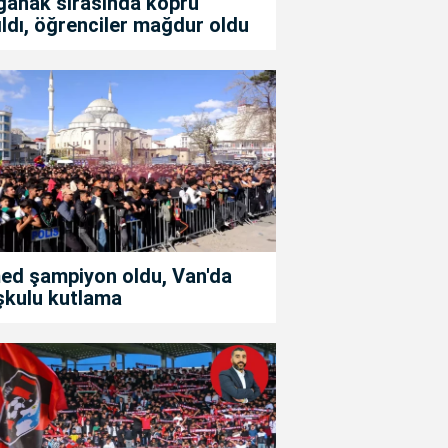
ğanak sırasında köprü
ıldı, öğrenciler mağdur oldu
ed şampiyon oldu, Van'da
şkulu kutlama