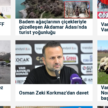
Badem ağaçlarının çiçekleriyle
FF
Va
güzelleşen Akdamar Adası'nda
Van
turist yoğunluğu
ez
Van
Osman Zeki Korkmaz'dan davet
No
baş