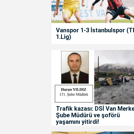
Vanspor 1-3 İstanbulspor (T
1.Lig)
Trafik kazası: DSİ Van Merk
Şube Müdürü ve şoförü
yaşamını yitirdi!