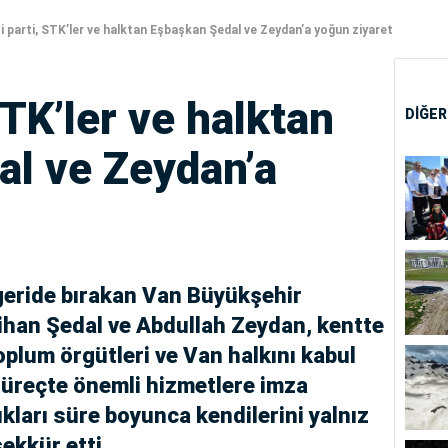
i parti, STK’ler ve halktan Eşbaşkan Şedal ve Zeydan’a yoğun ziyaret
STK’ler ve halktan
DİĞER
al ve Zeydan’a
 geride bırakan Van Büyükşehir
ihan Şedal ve Abdullah Zeydan, kentte
toplum örgütleri ve Van halkını kabul
 süreçte önemli hizmetlere imza
tıkları süre boyunca kendilerini yalnız
ekkür etti.