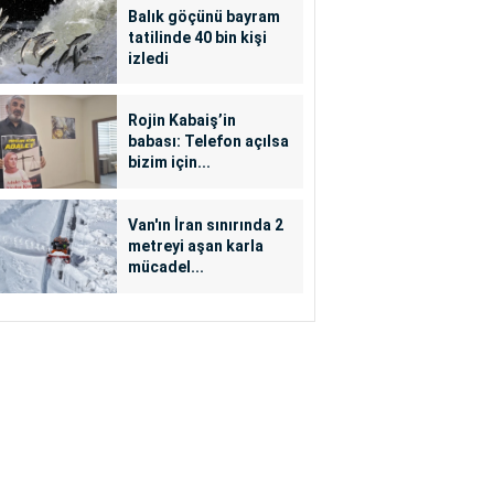
Balık göçünü bayram
tatilinde 40 bin kişi
izledi
Rojin Kabaiş’in
babası: Telefon açılsa
bizim için...
Van'ın İran sınırında 2
metreyi aşan karla
mücadel...