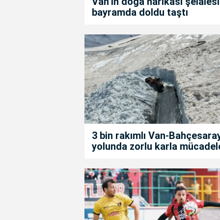
Van’ın doğa harikası şelalesi
bayramda doldu taştı
3 bin rakımlı Van-Bahçesara
yolunda zorlu karla mücadel