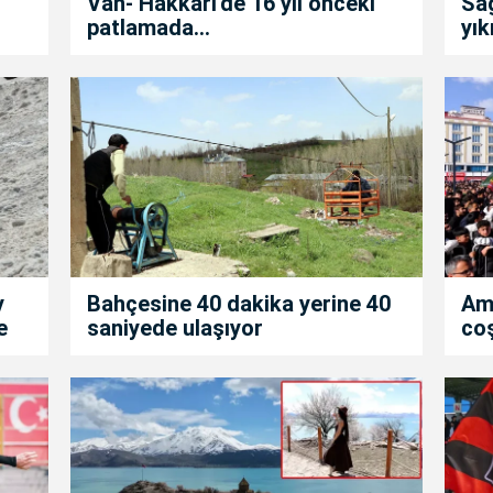
Van- Hakkari'de 16 yıl önceki
Sa
patlamada...
yık
y
Bahçesine 40 dakika yerine 40
Am
e
saniyede ulaşıyor
co