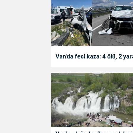
Van'da feci kaza: 4 ölü, 2 yar