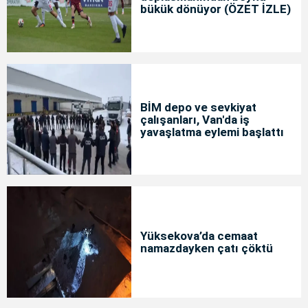
bükük dönüyor (ÖZET İZLE)
BİM depo ve sevkiyat
çalışanları, Van'da iş
yavaşlatma eylemi başlattı
Yüksekova’da cemaat
namazdayken çatı çöktü