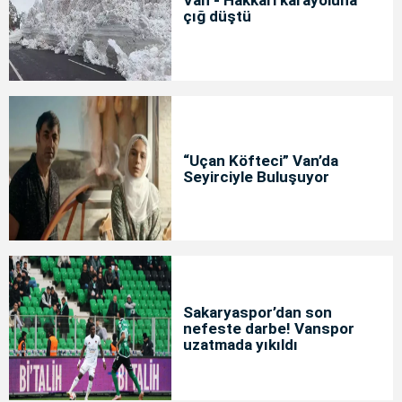
Van - Hakkari karayoluna
çığ düştü
“Uçan Köfteci” Van’da
Seyirciyle Buluşuyor
Sakaryaspor’dan son
nefeste darbe! Vanspor
uzatmada yıkıldı