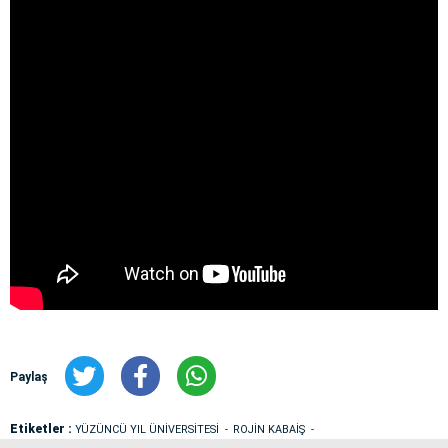
Paylaş
Etiketler :
YÜZÜNCÜ YIL ÜNİVERSİTESİ
ROJİN KABAİŞ