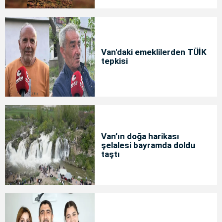
Van'daki emeklilerden TÜİK
tepkisi
Van’ın doğa harikası
şelalesi bayramda doldu
taştı