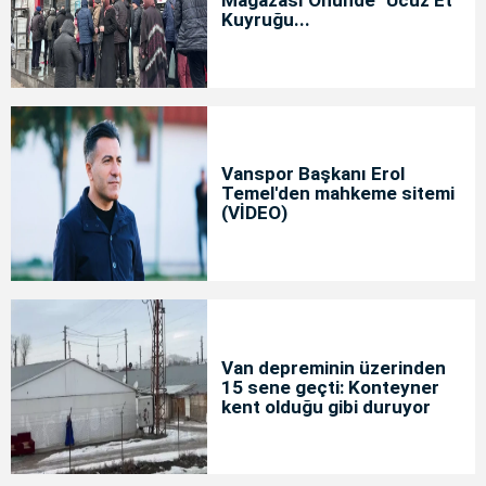
Mağazası Önünde "Ucuz Et"
Kuyruğu...
Vanspor Başkanı Erol
Temel'den mahkeme sitemi
(VİDEO)
Van depreminin üzerinden
15 sene geçti: Konteyner
kent olduğu gibi duruyor