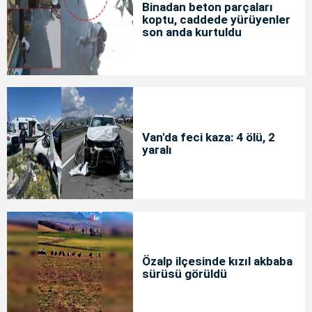
Binadan beton parçaları
koptu, caddede yürüyenler
son anda kurtuldu
Van'da feci kaza: 4 ölü, 2
yaralı
Özalp ilçesinde kızıl akbaba
sürüsü görüldü