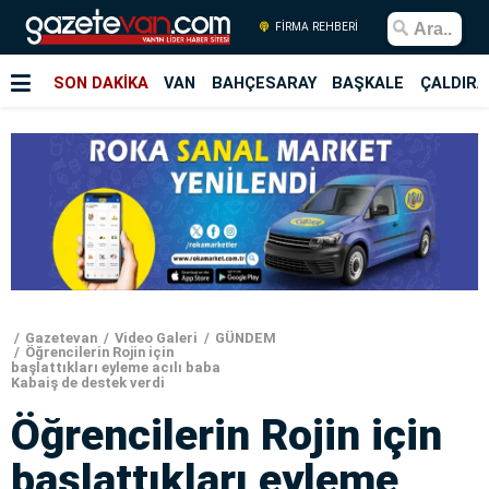
FİRMA REHBERİ
SON DAKİKA
VAN
BAHÇESARAY
BAŞKALE
ÇALDIRA
Gazetevan
Video Galeri
GÜNDEM
Öğrencilerin Rojin için
başlattıkları eyleme acılı baba
Kabaiş de destek verdi
Öğrencilerin Rojin için
başlattıkları eyleme