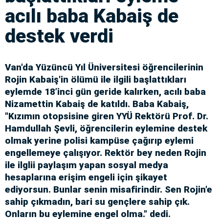
acılı baba Kabaiş de
destek verdi
Van'da Yüzüncü Yıl Üniversitesi öğrencilerinin
Rojin Kabaiş'in ölümü ile ilgili başlattıkları
eylemde 18’inci gün geride kalırken, acılı baba
Nizamettin Kabaiş de katıldı. Baba Kabaiş,
"Kızımın otopsisine giren YYÜ Rektörü Prof. Dr.
Hamdullah Şevli, öğrencilerin eylemine destek
olmak yerine polisi kampüse çağırıp eylemi
engellemeye çalışıyor. Rektör bey neden Rojin
ile ilglii paylaşım yapan sosyal medya
hesaplarına erişim engeli için şikayet
ediyorsun. Bunlar senin misafirindir. Sen Rojin'e
sahip çıkmadın, bari su gençlere sahip çık.
Onların bu eylemine engel olma." dedi.