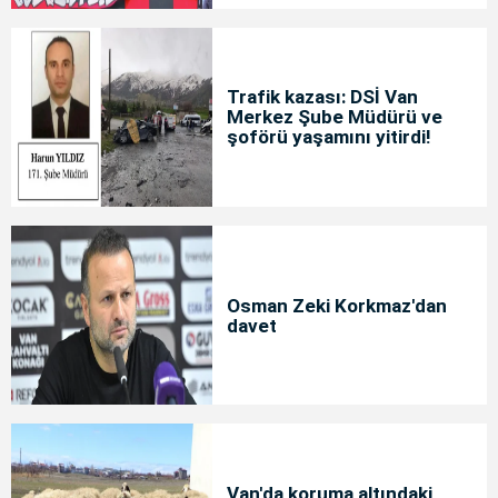
Trafik kazası: DSİ Van
Merkez Şube Müdürü ve
şoförü yaşamını yitirdi!
Osman Zeki Korkmaz'dan
davet
Van'da koruma altındaki