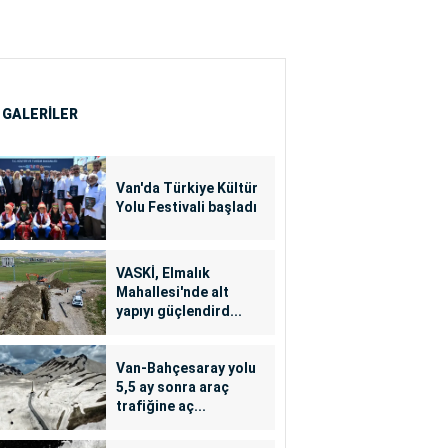
 GALERİLER
Van'da Türkiye Kültür
Yolu Festivali başladı
VASKİ, Elmalık
Mahallesi'nde alt
yapıyı güçlendird...
Van-Bahçesaray yolu
5,5 ay sonra araç
trafiğine aç...