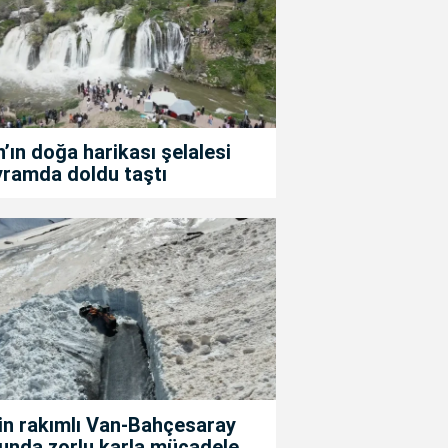
’ın doğa harikası şelalesi
yramda doldu taştı
in rakımlı Van-Bahçesaray
unda zorlu karla mücadele