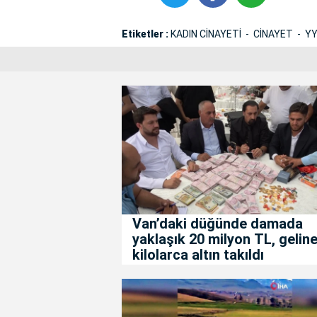
Etiketler :
KADIN CİNAYETİ
CİNAYET
Y
Van’daki düğünde damada
yaklaşık 20 milyon TL, gelin
kilolarca altın takıldı