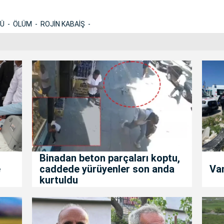
YÜ
ÖLÜM
ROJİN KABAİŞ
Binadan beton parçaları koptu,
e
caddede yürüyenler son anda
Van
kurtuldu