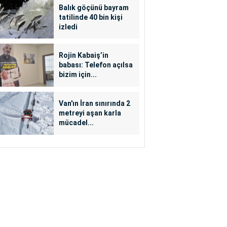
Balık göçünü bayram
tatilinde 40 bin kişi
izledi
Rojin Kabaiş’in
babası: Telefon açılsa
bizim için...
Van'ın İran sınırında 2
metreyi aşan karla
mücadel...