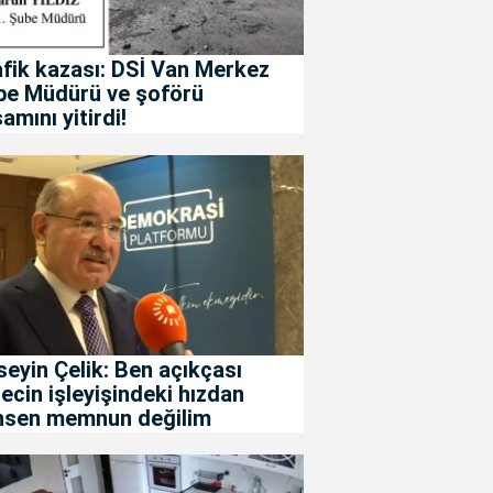
fik kazası: DSİ Van Merkez
be Müdürü ve şoförü
amını yitirdi!
eyin Çelik: Ben açıkçası
ecin işleyişindeki hızdan
hsen memnun değilim