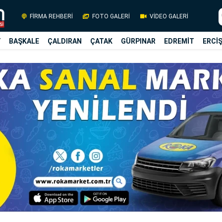
FİRMA REHBERİ
FOTO GALERİ
VİDEO GALERİ
Y
BAŞKALE
ÇALDIRAN
ÇATAK
GÜRPINAR
EDREMİT
ERCİ