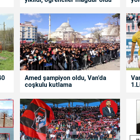
40
Amed şampiyon oldu, Van'da
Van
coşkulu kutlama
1.L