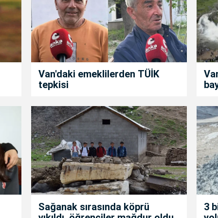
Van'daki emeklilerden TÜİK
Van
tepkisi
ba
i
Sağanak sırasında köprü
3 b
yıkıldı, öğrenciler mağdur oldu
yol