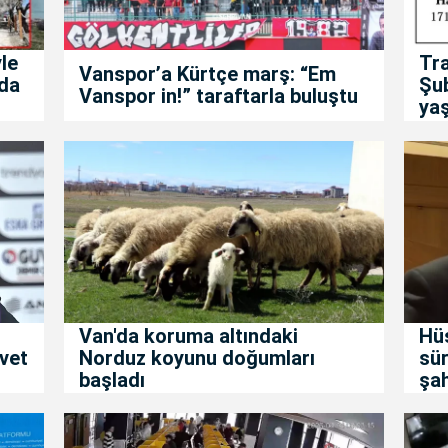
le
Tra
Vanspor’a Kürtçe marş: “Em
da
Şu
Vanspor in!” taraftarla buluştu
yaş
Van'da koruma altındaki
Hüs
vet
Norduz koyunu doğumları
sür
başladı
şa