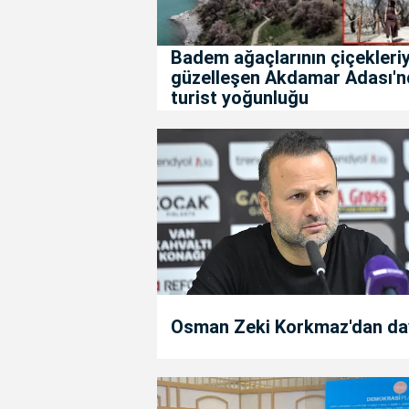
Badem ağaçlarının çiçekleriy
güzelleşen Akdamar Adası'n
turist yoğunluğu
Osman Zeki Korkmaz'dan da