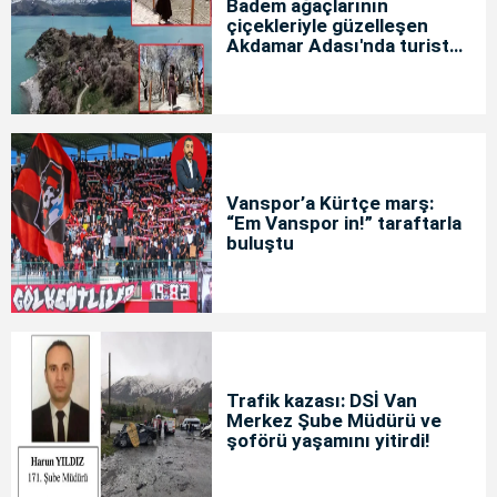
Badem ağaçlarının
çiçekleriyle güzelleşen
Akdamar Adası'nda turist
yoğunluğu
Vanspor’a Kürtçe marş:
“Em Vanspor in!” taraftarla
buluştu
Trafik kazası: DSİ Van
Merkez Şube Müdürü ve
şoförü yaşamını yitirdi!