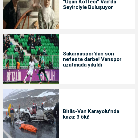
“Uçan Köfteci” Van’da
Seyirciyle Buluşuyor
Sakaryaspor’dan son
nefeste darbe! Vanspor
uzatmada yıkıldı
Bitlis-Van Karayolu’nda
kaza: 3 ölü!