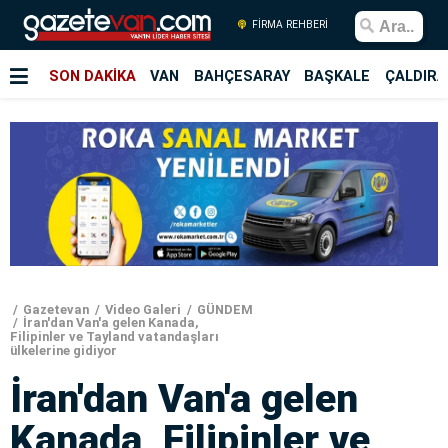
FİRMA REHBERİ
SON DAKİKA
VAN
BAHÇESARAY
BAŞKALE
ÇALDIRA
Gazetevan
Video Galeri
GÜNDEM
İran'dan Van'a gelen Kanada,
Filipinler ve Tayland vatandaşları
ülkelerine gidiyor
İran'dan Van'a gelen
Kanada, Filipinler ve