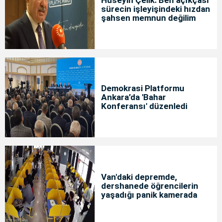
Hüseyin Çelik: Ben açıkçası
sürecin işleyişindeki hızdan
şahsen memnun değilim
Demokrasi Platformu
Ankara’da 'Bahar
Konferansı' düzenledi
Van'daki depremde,
dershanede öğrencilerin
yaşadığı panik kamerada