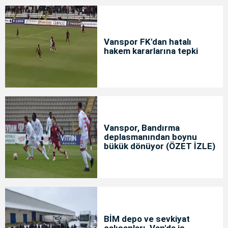
Vanspor FK'dan hatalı
hakem kararlarına tepki
Vanspor, Bandırma
deplasmanından boynu
bükük dönüyor (ÖZET İZLE)
BİM depo ve sevkiyat
çalışanları, Van'da iş