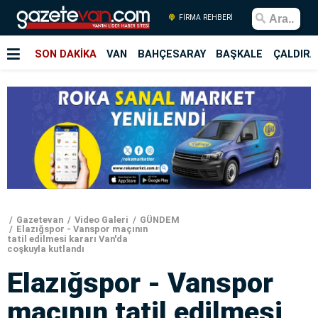
FİRMA REHBERİ
SON DAKİKA
VAN
BAHÇESARAY
BAŞKALE
ÇALDIRA
Gazetevan
Video Galeri
GÜNDEM
Elazığspor - Vanspor maçının
tatil edilmesi kararı Van'da
coşkuyla kutlandı
Elazığspor - Vanspor
maçının tatil edilmesi