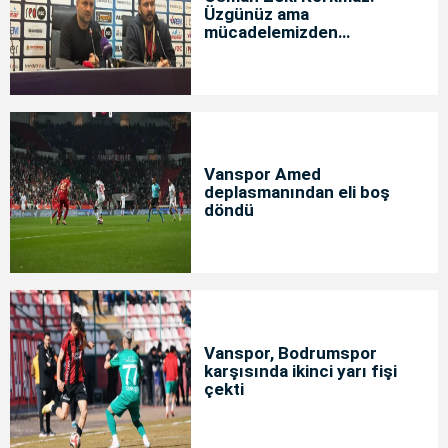
Üzgünüz ama
mücadelemizden
memnunuz
Vanspor Amed
deplasmanından eli boş
döndü
Vanspor, Bodrumspor
karşısında ikinci yarı fişi
çekti