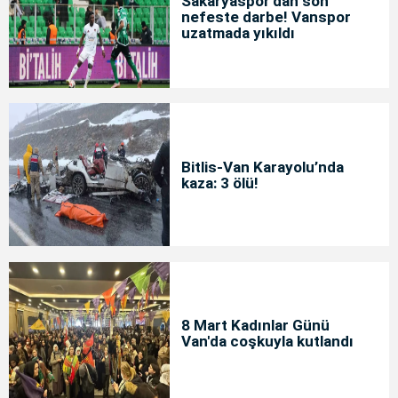
Sakaryaspor’dan son
nefeste darbe! Vanspor
uzatmada yıkıldı
Bitlis-Van Karayolu’nda
kaza: 3 ölü!
8 Mart Kadınlar Günü
Van'da coşkuyla kutlandı