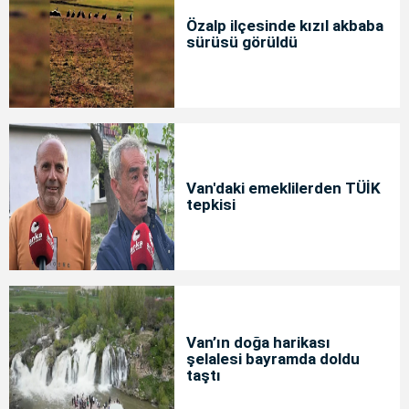
Özalp ilçesinde kızıl akbaba
sürüsü görüldü
Van'daki emeklilerden TÜİK
tepkisi
Van’ın doğa harikası
şelalesi bayramda doldu
taştı