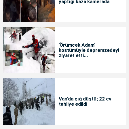
yaptığı kaza kamerada
'Örümcek Adam'
kostümüyle depremzedeyi
ziyaret etti...
Van'da çığ düştü; 22 ev
tahliye edildi