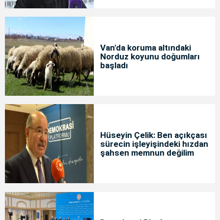
Van'da koruma altındaki
Norduz koyunu doğumları
başladı
Hüseyin Çelik: Ben açıkçası
sürecin işleyişindeki hızdan
şahsen memnun değilim