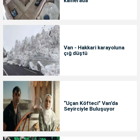
kamerada
Van - Hakkari karayoluna
çığ düştü
“Uçan Köfteci” Van’da
Seyirciyle Buluşuyor