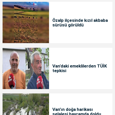
Özalp ilçesinde kızıl akbaba
sürüsü görüldü
Van'daki emeklilerden TÜİK
tepkisi
Van’ın doğa harikası
şelalesi bayramda doldu