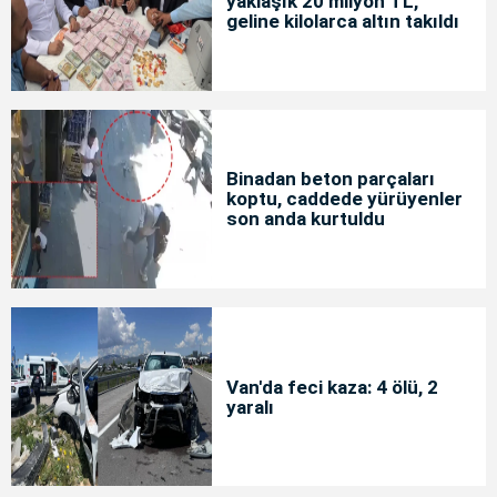
yaklaşık 20 milyon TL,
geline kilolarca altın takıldı
Binadan beton parçaları
koptu, caddede yürüyenler
son anda kurtuldu
Van'da feci kaza: 4 ölü, 2
yaralı