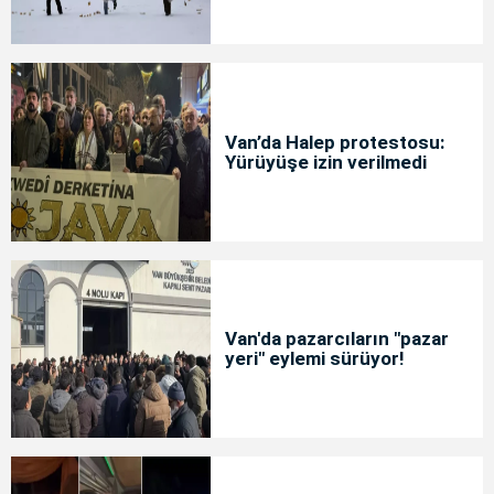
Van’da Halep protestosu:
Yürüyüşe izin verilmedi
Van'da pazarcıların "pazar
yeri" eylemi sürüyor!