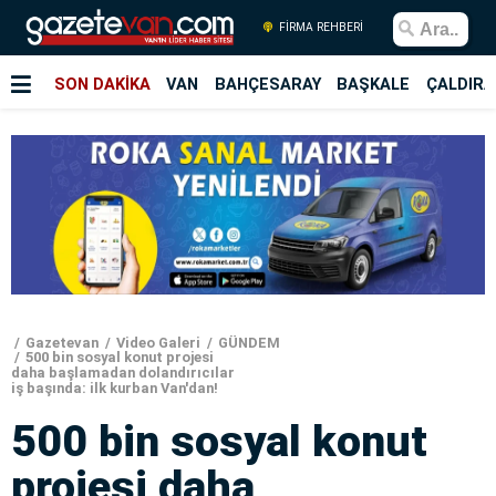
FİRMA REHBERİ
SON DAKİKA
VAN
BAHÇESARAY
BAŞKALE
ÇALDIRA
Gazetevan
Video Galeri
GÜNDEM
500 bin sosyal konut projesi
daha başlamadan dolandırıcılar
iş başında: ilk kurban Van'dan!
500 bin sosyal konut
projesi daha