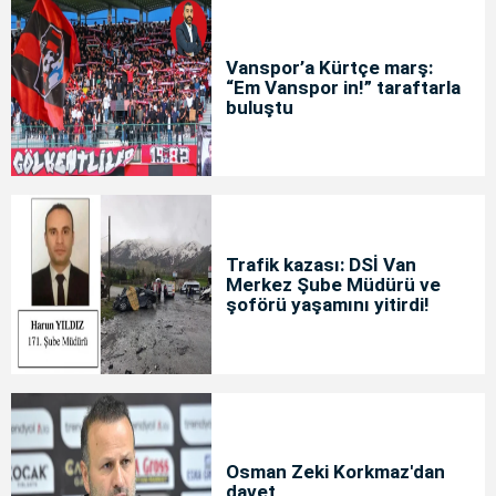
Vanspor’a Kürtçe marş:
“Em Vanspor in!” taraftarla
buluştu
Trafik kazası: DSİ Van
Merkez Şube Müdürü ve
şoförü yaşamını yitirdi!
Osman Zeki Korkmaz'dan
davet