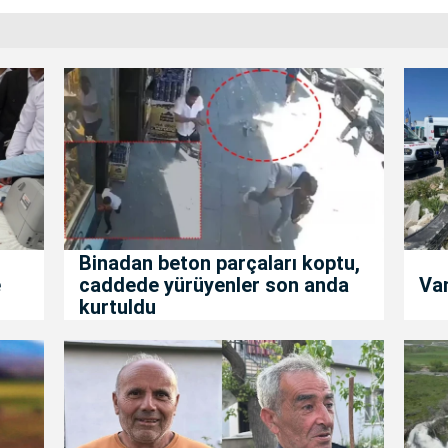
Binadan beton parçaları koptu,
e
caddede yürüyenler son anda
Van
kurtuldu