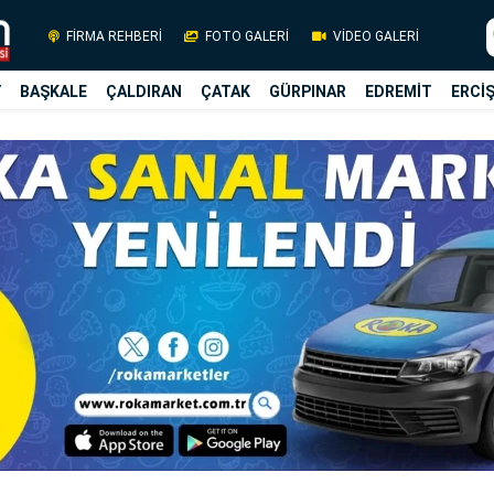
FİRMA REHBERİ
FOTO GALERİ
VİDEO GALERİ
Y
BAŞKALE
ÇALDIRAN
ÇATAK
GÜRPINAR
EDREMİT
ERCİ