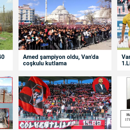
40
Amed şampiyon oldu, Van'da
Van
coşkulu kutlama
1.L