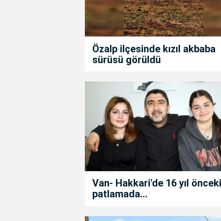
Özalp ilçesinde kızıl akbaba
sürüsü görüldü
Van- Hakkari'de 16 yıl öncek
patlamada...