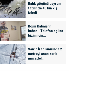
Balık göçünü bayram
tatilinde 40 bin kişi
izledi
Rojin Kabaiş’in
babası: Telefon açılsa
bizim için...
Van'ın İran sınırında 2
metreyi aşan karla
mücadel...