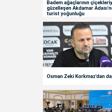
Badem ağaçlarının çiçekleriy
güzelleşen Akdamar Adası'n
turist yoğunluğu
Osman Zeki Korkmaz'dan da