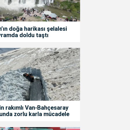
’ın doğa harikası şelalesi
yramda doldu taştı
in rakımlı Van-Bahçesaray
unda zorlu karla mücadele