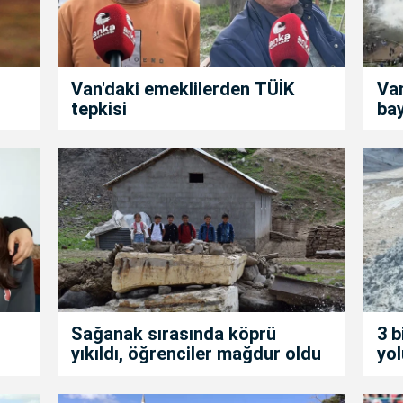
Van'daki emeklilerden TÜİK
Van
tepkisi
ba
i
Sağanak sırasında köprü
3 b
yıkıldı, öğrenciler mağdur oldu
yol