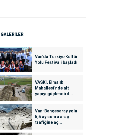
 GALERİLER
Van'da Türkiye Kültür
Yolu Festivali başladı
VASKİ, Elmalık
Mahallesi'nde alt
yapıyı güçlendird...
Van-Bahçesaray yolu
5,5 ay sonra araç
trafiğine aç...