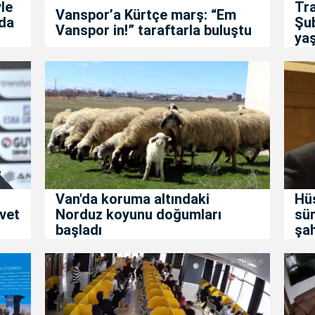
le
Tra
Vanspor’a Kürtçe marş: “Em
da
Şu
Vanspor in!” taraftarla buluştu
yaş
Van'da koruma altındaki
Hüs
vet
Norduz koyunu doğumları
sür
başladı
şa