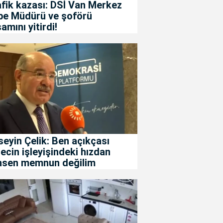
fik kazası: DSİ Van Merkez
be Müdürü ve şoförü
amını yitirdi!
eyin Çelik: Ben açıkçası
ecin işleyişindeki hızdan
hsen memnun değilim