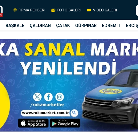
FİRMA REHBERİ
FOTO GALERİ
VİDEO GALERİ
Y
BAŞKALE
ÇALDIRAN
ÇATAK
GÜRPINAR
EDREMİT
ERCİ