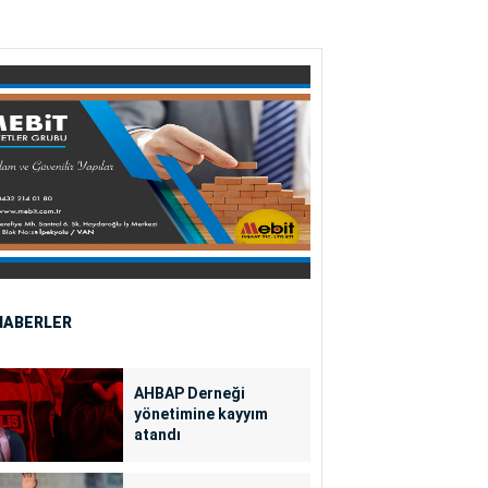
HABERLER
AHBAP Derneği
yönetimine kayyım
atandı