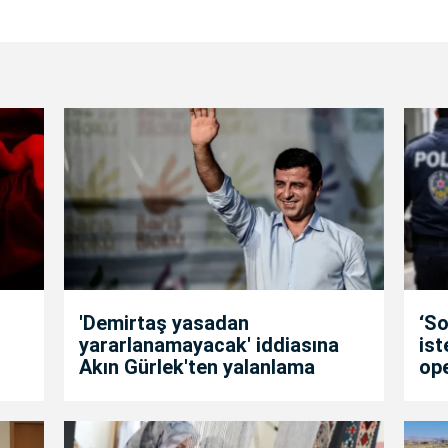
'Demirtaş yasadan
‘So
yararlanamayacak' iddiasına
is
Akın Gürlek'ten yalanlama
op