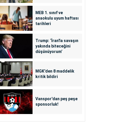
MEB 1. sınıf ve
anaokulu uyum haftası
tarihleri
Trump: ‘İran'la savaşın
yakında biteceğini
düşünüyorum’
MGK'den 8 maddelik
kritik bildiri
Vanspor'dan peş peşe
sponsorluk!