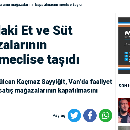
Kurumu mağazalarının kapatılmasını meclise taşıdı
daki Et ve Süt
alarının
meclise taşıdı
ülcan Kaçmaz Sayyiğit, Van’da faaliyet
SON 
atış mağazalarının kapatılmasını
Paylaş