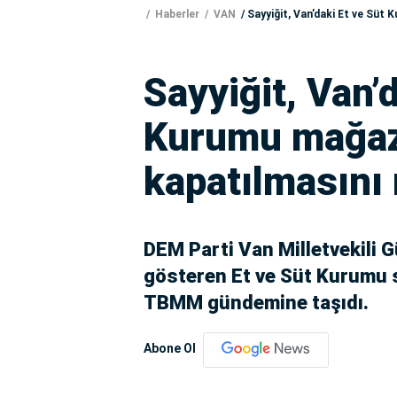
Haberler
VAN
Sayyiğit, Van’daki Et ve Süt 
Sayyiğit, Van’
Kurumu mağaz
kapatılmasını 
DEM Parti Van Milletvekili G
gösteren Et ve Süt Kurumu s
TBMM gündemine taşıdı.
Abone Ol