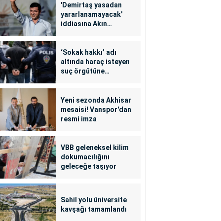
'Demirtaş yasadan
yararlanamayacak'
iddiasına Akın
Gürlek'ten yalanlama
‘Sokak hakkı’ adı
altında haraç isteyen
suç örgütüne
operasyon: 24
tutuklama
Yeni sezonda Akhisar
mesaisi! Vanspor'dan
resmi imza
VBB geleneksel kilim
dokumacılığını
geleceğe taşıyor
Sahil yolu üniversite
kavşağı tamamlandı