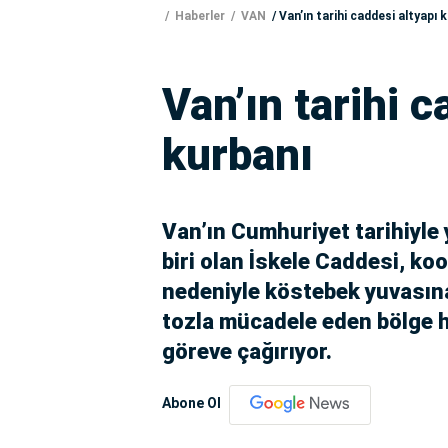
Haberler
VAN
Van’ın tarihi caddesi altyapı 
Van’ın tarihi c
kurbanı
Van’ın Cumhuriyet tarihiyle
biri olan İskele Caddesi, ko
nedeniyle köstebek yuvasına
tozla mücadele eden bölge hal
göreve çağırıyor.
Abone Ol