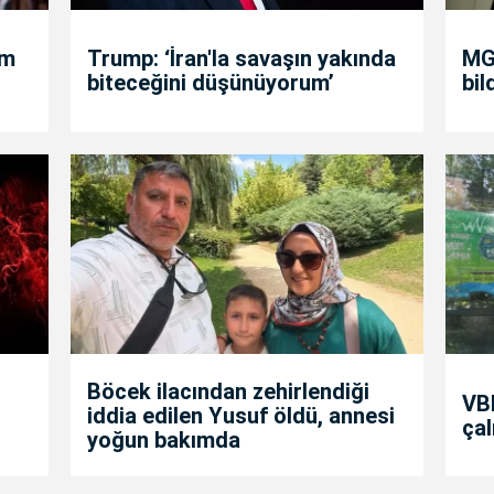
um
Trump: ‘İran'la savaşın yakında
MGK
biteceğini düşünüyorum’
bil
Böcek ilacından zehirlendiği
VBB
iddia edilen Yusuf öldü, annesi
çal
yoğun bakımda