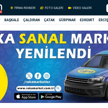
FİRMA REHBERİ
FOTO GALERİ
VİDEO GALERİ
Y
BAŞKALE
ÇALDIRAN
ÇATAK
GÜRPINAR
EDREMİT
ERCİ