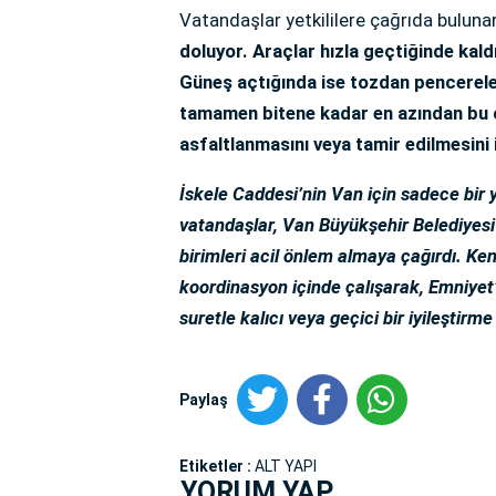
Vatandaşlar yetkililere çağrıda bulunar
doluyor. Araçlar hızla geçtiğinde kald
Güneş açtığında ise tozdan pencerele
tamamen bitene kadar en azından bu çu
asfaltlanmasını veya tamir edilmesini 
İskele Caddesi’nin Van için sadece bir y
vatandaşlar, Van Büyükşehir Belediyesi 
birimleri acil önlem almaya çağırdı. Ken
koordinasyon içinde çalışarak, Emniyet
suretle kalıcı veya geçici bir iyileştirm
Paylaş
Etiketler :
ALT YAPI
YORUM YAP