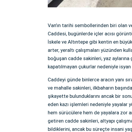
Van’ın tarihi sembollerinden biri olan 
Caddesi, bugünlerde içler acısı görün
İskele ve Altıntepe gibi kentin en büy
arter, yeraltı çalışmaları yüzünden ku
boğuşan cadde sakinleri, yaz ayların
kapatılmayan çukurlar nedeniyle isyan
Caddeyi günde binlerce aracın yanı sır
ve mahalle sakinleri, ilkbaharın başın
şikayette bulunduklarını ancak bir son
eden kazı işlemleri nedeniyle yayalar y
hem sürücülere hem de yayalara zor anla
getiren cadde sakinleri, altyapı çalı
bildiklerini, ancak bu süreçte insani y