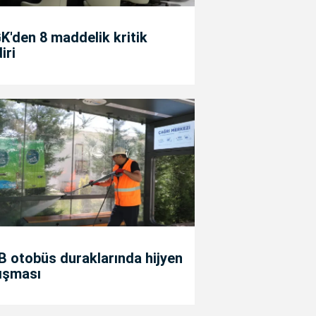
'den 8 maddelik kritik
diri
 otobüs duraklarında hijyen
ışması