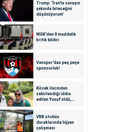
Trump: ‘İran'la savaşın
yakında biteceğini
düşünüyorum’
MGK'den 8 maddelik
kritik bildiri
Vanspor'dan peş peşe
sponsorluk!
Böcek ilacından
zehirlendiği iddia
edilen Yusuf öldü,
annesi yoğun bakımda
VBB otobüs
duraklarında hijyen
çalışması