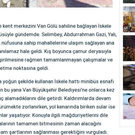
ve kent merkezini Van Gölü sahiline bağlayan İskele
tüsüyle gündemde. Selimbey, Abdurrahman Gazi, Yalı,
ük nüfusuna sahip mahallelerine ulaşım sağlayan ana
llanılamaz hale geldi. Kış boyunca çamur deryasıyla
a girilmesine rağmen tamamlanmayan çalışmalar ve
 etme noktasına geldi.
a yoğun şekilde kullanan İskele hattı minibüs esnafı
dan bu yana Van Büyükşehir Belediyesi’ne onlarca kez
uç alamadıklarını dile getirdi. Kaldırımlarda devam
ürümekte zorlanırken, yol kenarında biriken sular ise
r yaşatıyor. Konuyla ilgili mağduriyetlerini dile
şmalarının tamamen bitmesinin zaman alacağını
aşam şartlarının sağlanması gerektiğini vurguladı.