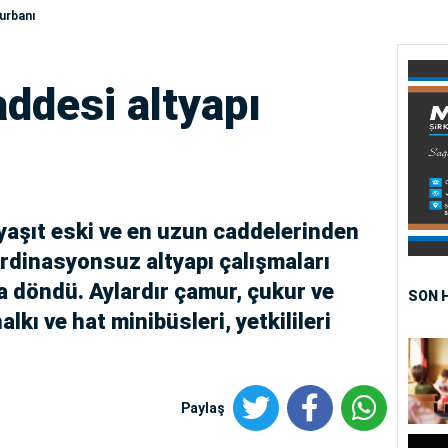
kurbanı
addesi altyapı
 yaşıt eski ve en uzun caddelerinden
ordinasyonsuz altyapı çalışmaları
 döndü. Aylardır çamur, çukur ve
SON 
kı ve hat minibüsleri, yetkilileri
Paylaş