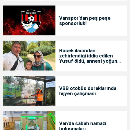
Vanspor'dan peş peşe
sponsorluk!
Böcek ilacından
zehirlendiği iddia edilen
Yusuf öldü, annesi yoğun
bakımda
VBB otobüs duraklarında
hijyen çalışması
Van’da sabah namazı
buluşmaları