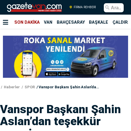
FİRMA REHBERİ
SON DAKİKA
VAN
BAHÇESARAY
BAŞKALE
ÇALDIRA
Haberler
SPOR
Vanspor Başkanı Şahin Aslan’dan teşekkür mesajı
Vanspor Başkanı Şahin
Aslan’dan teşekkür