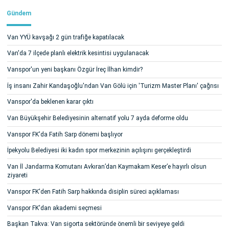
Gündem
Van YYÜ kavşağı 2 gün trafiğe kapatılacak
Van'da 7 ilçede planlı elektrik kesintisi uygulanacak
Vanspor'un yeni başkanı Özgür İreç İlhan kimdir?
İş insanı Zahir Kandaşoğlu'ndan Van Gölü için 'Turizm Master Planı' çağrısı
Vanspor'da beklenen karar çıktı
Van Büyükşehir Belediyesinin alternatif yolu 7 ayda deforme oldu
Vanspor FK'da Fatih Sarp dönemi başlıyor
İpekyolu Belediyesi iki kadın spor merkezinin açılışını gerçekleştirdi
Van İl Jandarma Komutanı Avkıran’dan Kaymakam Keser’e hayırlı olsun
ziyareti
Vanspor FK'den Fatih Sarp hakkında disiplin süreci açıklaması
Vanspor FK'dan akademi seçmesi
Başkan Takva: Van sigorta sektöründe önemli bir seviyeye geldi