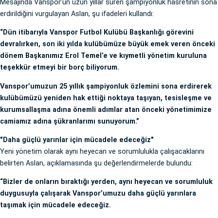
Mesajında Vanspor’un uzun yıllar süren şampiyonluk hasretinin sona
erdirildiğini vurgulayan Aslan, şu ifadeleri kullandı:
“Dün itibarıyla Vanspor Futbol Kulübü Başkanlığı görevini
devralırken, son iki yılda kulübümüze büyük emek veren önceki
dönem Başkanımız Erol Temel’e ve kıymetli yönetim kuruluna
teşekkür etmeyi bir borç biliyorum.
Vanspor’umuzun 25 yıllık şampiyonluk özlemini sona erdirerek
kulübümüzü yeniden hak ettiği noktaya taşıyan, tesisleşme ve
kurumsallaşma adına önemli adımlar atan önceki yönetimimize
camiamız adına şükranlarımı sunuyorum.”
"Daha güçlü yarınlar için mücadele edeceğiz"
Yeni yönetim olarak aynı heyecan ve sorumlulukla çalışacaklarını
belirten Aslan, açıklamasında şu değerlendirmelerde bulundu:
“Bizler de onların bıraktığı yerden, aynı heyecan ve sorumluluk
duygusuyla çalışarak Vanspor’umuzu daha güçlü yarınlara
taşımak için mücadele edeceğiz.