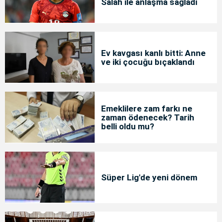
Salah ile anlaşma sağladı
Ev kavgası kanlı bitti: Anne
ve iki çocuğu bıçaklandı
Emeklilere zam farkı ne
zaman ödenecek? Tarih
belli oldu mu?
Süper Lig'de yeni dönem