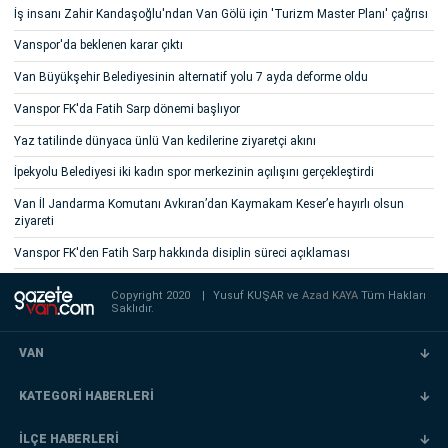
İş insanı Zahir Kandaşoğlu'ndan Van Gölü için 'Turizm Master Planı' çağrısı
Vanspor'da beklenen karar çıktı
Van Büyükşehir Belediyesinin alternatif yolu 7 ayda deforme oldu
Vanspor FK'da Fatih Sarp dönemi başlıyor
Yaz tatilinde dünyaca ünlü Van kedilerine ziyaretçi akını
İpekyolu Belediyesi iki kadın spor merkezinin açılışını gerçekleştirdi
Van İl Jandarma Komutanı Avkıran’dan Kaymakam Keser’e hayırlı olsun
ziyareti
Vanspor FK'den Fatih Sarp hakkında disiplin süreci açıklaması
Copyright 2020
|
Yusuf KUŞAR ve
Azad KAYA
Tüm Hakları
Saklıdır.
VAN
KATEGORİ HABERLERİ
İLÇE HABERLERİ