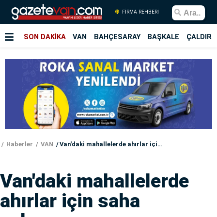
FİRMA REHBERİ
SON DAKİKA
VAN
BAHÇESARAY
BAŞKALE
ÇALDIRA
Haberler
VAN
Van'daki mahallelerde ahırlar için saha çalışması
Van'daki mahallelerde
ahırlar için saha