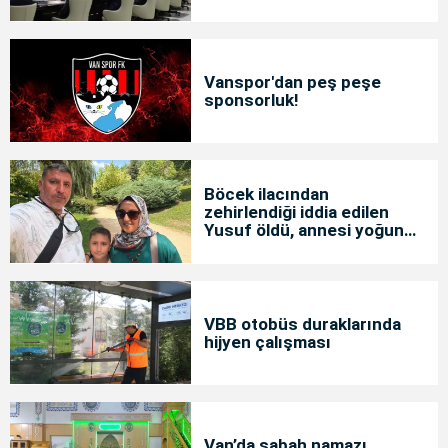
Vanspor'dan peş peşe
sponsorluk!
Böcek ilacından
zehirlendiği iddia edilen
Yusuf öldü, annesi yoğun
bakımda
VBB otobüs duraklarında
hijyen çalışması
Van’da sabah namazı