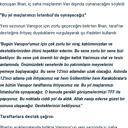
konuşan İlhan, iç saha maçlarının Van dışında oynanacağını söyledi.
"Bu yıl maçlarımızı İstanbul'da oynayacağız"
Yeni sezonun Vanspor için zorlu geçeceğini belirten İlhan, taraftar
desteğine ihtiyaç duyduklarını vurgulayarak şu ifadeleri kullandı:
"Bugün Vanspor'umuz için çok zorlu bir viraj, katılımınızdan ve
desteklerinizden ötürü teşekkür ederim. Bu sene zorlu bir sene bizi
bekliyor. Bu sene çok önemli bir değer kattık Van'ımıza stat ve tesis
anlamında. Önümüzdeki senelerde bu yatırımların meyvelerini
yemeye başlayacağız. Bu sene 12'inci adamdan uzak olacağız. Aslında
12'inci adama çok ihtiyacımız var hem Gölkentliler hem Karakobralar'a
ve bütün Vanspor taraftarına ihtiyacımız var. Bu yıl maçlarımızı
İstanbul'da oynayacağız. O konuda gerekli görüşmelerimizi TFF ile
yapıyoruz. Bu noktada ciddi yol da aldık. Allah nasip ederse güzel bir
sonuca ulaşacağız. Desteklerinizi bekliyoruz."
Taraftarlara destek çağrısı
İlhan'ın açıklamalarıyla birlikte Vanspor'un yeni sezonda iç saha