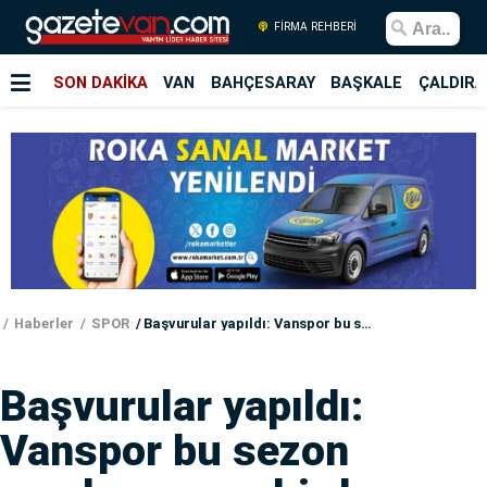
FİRMA REHBERİ
SON DAKİKA
VAN
BAHÇESARAY
BAŞKALE
ÇALDIRA
Haberler
SPOR
Başvurular yapıldı: Vanspor bu sezon maçlarını o şehirde oynayabilir
Başvurular yapıldı:
Vanspor bu sezon