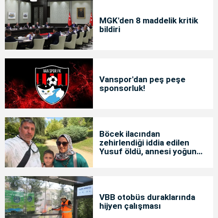
MGK'den 8 maddelik kritik
bildiri
Vanspor'dan peş peşe
sponsorluk!
Böcek ilacından
zehirlendiği iddia edilen
Yusuf öldü, annesi yoğun
bakımda
VBB otobüs duraklarında
hijyen çalışması