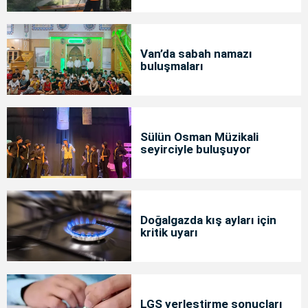
Van’da sabah namazı
buluşmaları
Sülün Osman Müzikali
seyirciyle buluşuyor
Doğalgazda kış ayları için
kritik uyarı
LGS yerleştirme sonuçları