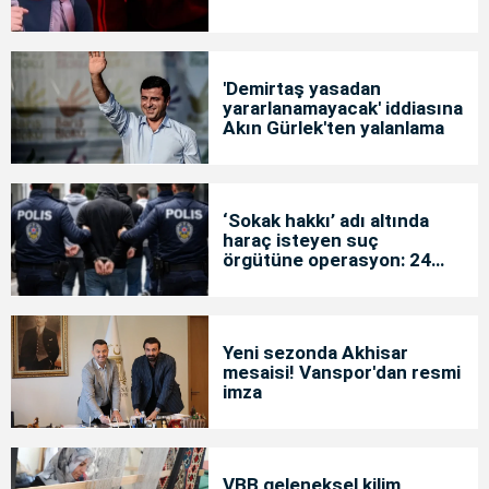
'Demirtaş yasadan
yararlanamayacak' iddiasına
Akın Gürlek'ten yalanlama
‘Sokak hakkı’ adı altında
haraç isteyen suç
örgütüne operasyon: 24
tutuklama
Yeni sezonda Akhisar
mesaisi! Vanspor'dan resmi
imza
VBB geleneksel kilim