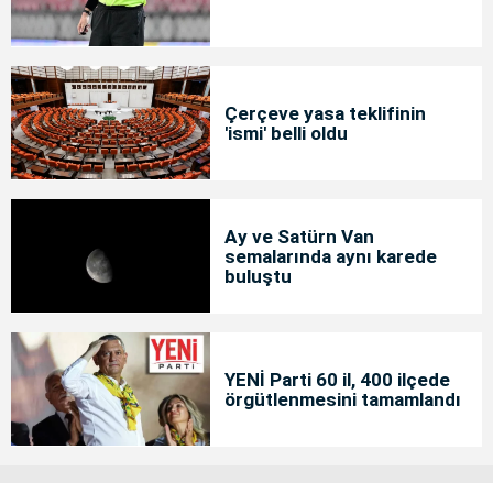
Çerçeve yasa teklifinin
'ismi' belli oldu
Ay ve Satürn Van
semalarında aynı karede
buluştu
YENİ Parti 60 il, 400 ilçede
örgütlenmesini tamamlandı