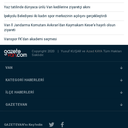
Yaz tatilinde dünyaca ünlü Van kedilerine ziyaretçi akını
İpekyolu Belediyesi iki kadın spor merkezinin açılışını gerçekleştirdi
Van İl Jandarma Komutanı Avkıran’dan Kaymakam Keser’e hayırlı olsun
ziyareti
Vanspor FK'dan akademi seçmesi
Copyright 2020
|
Yusuf KUŞAR ve
Azad KAYA
Tüm Hakları
Saklıdır.
VAN
KATEGORİ HABERLERİ
İLÇE HABERLERİ
GAZETEVAN
GAZETEVAN'nı Keşfedin