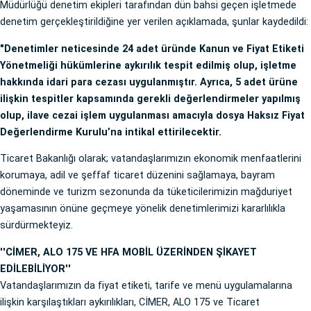
Müdürlüğü denetim ekipleri tarafından dün bahsi geçen işletmede
denetim gerçekleştirildiğine yer verilen açıklamada, şunlar kaydedildi:
"Denetimler neticesinde 24 adet üründe Kanun ve Fiyat Etiketi
Yönetmeliği hükümlerine aykırılık tespit edilmiş olup, işletme
hakkında idari para cezası uygulanmıştır. Ayrıca, 5 adet ürüne
ilişkin tespitler kapsamında gerekli değerlendirmeler yapılmış
olup, ilave cezai işlem uygulanması amacıyla dosya Haksız Fiyat
Değerlendirme Kurulu’na intikal ettirilecektir.
Ticaret Bakanlığı olarak; vatandaşlarımızın ekonomik menfaatlerini
korumaya, adil ve şeffaf ticaret düzenini sağlamaya, bayram
döneminde ve turizm sezonunda da tüketicilerimizin mağduriyet
yaşamasının önüne geçmeye yönelik denetimlerimizi kararlılıkla
sürdürmekteyiz.
''CİMER, ALO 175 VE HFA MOBİL ÜZERİNDEN ŞİKAYET
EDİLEBİLİYOR''
Vatandaşlarımızın da fiyat etiketi, tarife ve menü uygulamalarına
ilişkin karşılaştıkları aykırılıkları, CİMER, ALO 175 ve Ticaret