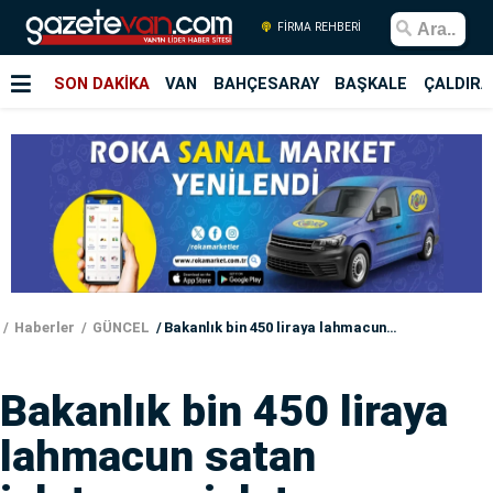
FİRMA REHBERİ
SON DAKİKA
VAN
BAHÇESARAY
BAŞKALE
ÇALDIRA
Haberler
GÜNCEL
Bakanlık bin 450 liraya lahmacun satan işletmeye işletmeye ceza kesti
Bakanlık bin 450 liraya
lahmacun satan